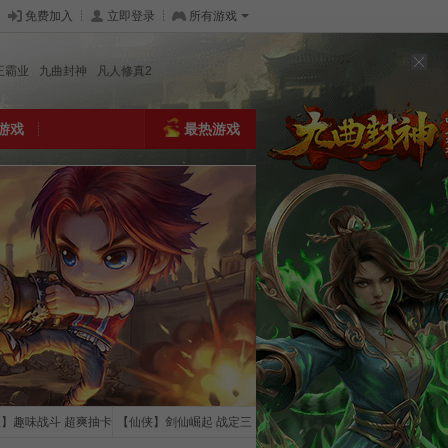
免费加入
立即登录
所有游戏
王霸业
九曲封神
凡人修真2
游戏
最热游戏
版】趣味战斗 超爽抽卡
【仙侠】剑仙崛起 战定三