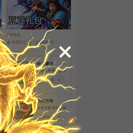
豆豆礼包
所需豆豆：1，还剩4895件
传奇霸主
传奇岁月 霸主相争
开始游戏
白蛇传奇
超速超爆 热血沙战
开始游戏