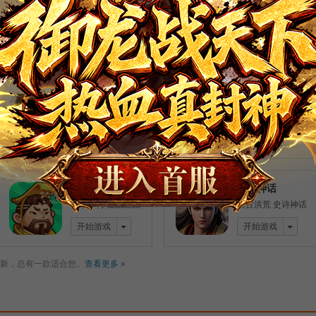
智谋三国志
星神纪元
一枚游戏币，梦回街
神魔纷争 召唤星灵
机厅
开始游戏
开始游戏
英雄远征
梦回江湖
不是英雄 不玩远征
必玩道士 骷髅强势
开始游戏
开始游戏
村长征战团
洪荒神话
欢乐乡村 征战三国
太古洪荒 史诗神话
开始游戏
开始游戏
新，总有一款适合您。
查看更多 »