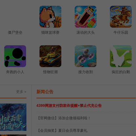
僵尸堡垒
猫咪篮球赛
滚动的大头
牛仔乐园
奔跑的小人
怪物狂潮
接力收割
疯狂的白鹅
新闻公告
更多 »
4399网游支付防欺诈提醒+禁止代充公告
堆叠英雄
涂鸦躲猫猫
【官网微信】添加企微领福利啦！
【会员抽奖】夏日会员尊享豪礼
经典修真