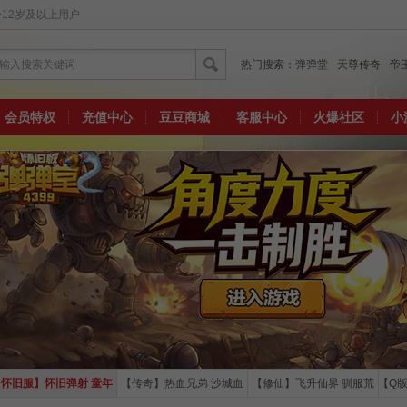
12岁及以上用户
输入搜索关键词
热门搜索：
弹弹堂
天尊传奇
帝
会员特权
充值中心
豆豆商城
客服中心
火爆社区
小
怀旧服】怀旧弹射 童年
【传奇】热血兄弟 沙城血
【修仙】飞升仙界 驯服荒
【Q