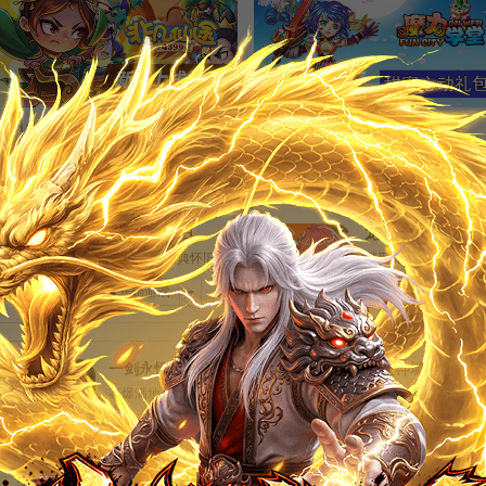
非凡仙途萌新礼包
159服甜蜜心动礼包
所需豆豆：6，还剩1784件
所需豆豆：200，还剩1915件
弹弹堂2怀旧
龙之战歌
原汁原味 经典怀旧
躺平无罪 冒险有你
开始游戏
开始游戏
梦幻修仙十六周年福利礼包
所需豆豆：160，还剩972件
一剑永恒
仙侠神域
高爆满地，打宝成神
至尊仙王 仙魔同修
开始游戏
开始游戏