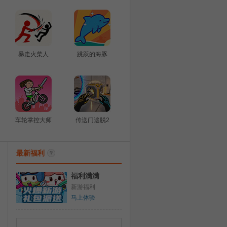
暴走火柴人
跳跃的海豚
车轮掌控大师
传送门逃脱2
最新福利
福利满满
新游福利
马上体验