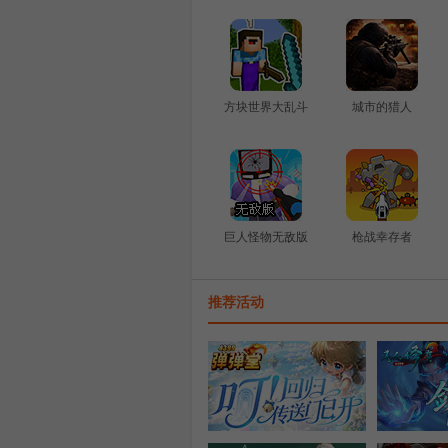
方块世界大乱斗
城市的猎人
巨人怪物无敌版
枪战幸存者
推荐活动
越野卡车运输
休闲来一局
老友回归盛典
凡人