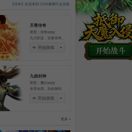
界
【传奇】欢迎来到-2026暴爽打金圣殿
【天尊传奇】九职业传奇 震撼上线
【弹弹堂2怀旧版】暑期专服今日爆火开启
【仙侠】从0开始修真！问鼎三界！
天尊传奇
【冒险】SSR爆率UP！引爆二次元战场
类型：传奇arpg
九大职业，全新传奇。
开始游戏
九曲封神
类型：魔幻arpg
全景仙境，自由御剑
开始游戏
更多 »