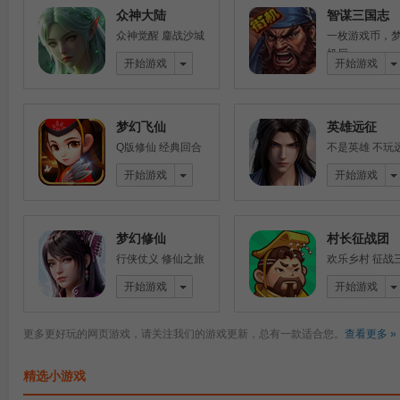
众神大陆
智谋三国志
众神觉醒 鏖战沙城
一枚游戏币，
机厅
开始游戏
开始游戏
梦幻飞仙
英雄远征
Q版修仙 经典回合
不是英雄 不玩
开始游戏
开始游戏
梦幻修仙
村长征战团
行侠仗义 修仙之旅
欢乐乡村 征战
开始游戏
开始游戏
更多更好玩的网页游戏，请关注我们的游戏更新，总有一款适合您。
查看更多 »
精选小游戏