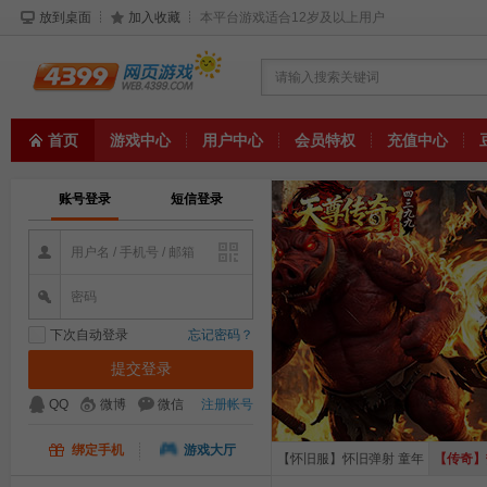
放到桌面
加入收藏
本平台游戏适合12岁及以上用户
请输入搜索关键词
首页
游戏中心
用户中心
会员特权
充值中心
账号登录
短信登录
用户名 / 手机号 / 邮箱
密码
下次自动登录
忘记密码？
QQ
微博
微信
注册帐号
绑定手机
游戏大厅
【怀旧服】怀旧弹射 童年
【传奇】