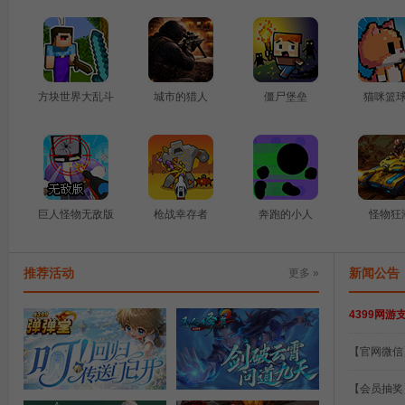
方块世界大乱斗
城市的猎人
僵尸堡垒
猫咪篮
巨人怪物无敌版
枪战幸存者
奔跑的小人
怪物狂
推荐活动
新闻公告
更多 »
4399网
越野卡车运输
休闲来一局
堆叠英雄
涂鸦躲
【官网微信
【会员抽奖
老友回归盛典
凡人经典修真