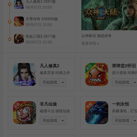
凡人修真2 2697服
08月07日 10:00
天尊传奇 430906服
08月07日 10:00
众神集结 激战传奇
热血三国3 2677服
08月07日 10:00
查看详情 »
凡人修真2
弹弹堂2怀旧
修真页游 经典之作
原汁原味 经典
开始游戏
开始游戏
新游专区 福利满满
查看详情 »
非凡仙途
一剑永恒
碰撞斗法 搞怪仙途
高爆满地，打
开始游戏
开始游戏