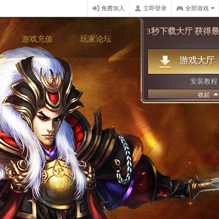
免费加入
立即登录
全部游戏
3秒下载大厅 获得
游戏充值
玩家论坛
游戏大厅
安装教程
收起