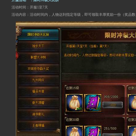
开服活动一：限时冲级大比拼
活动时间：开服
1至
7天
活动内容：活动时间内，人物达到指定等级，即可领取丰厚奖励一份（奖品数