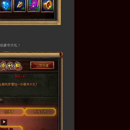
一份豪华大礼！