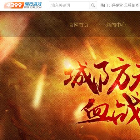
输入关键词
热门：
弹弹堂
天尊传奇
官网首页
新闻中心