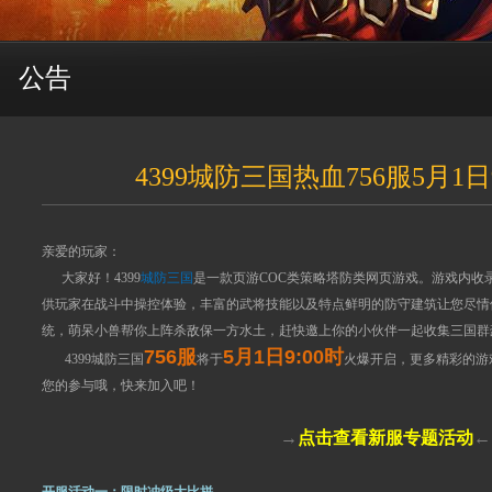
公告
4399城防三国热血756服5月1
亲爱的玩家：
大家好！
4399
城防三国
是一款页游COC类策略塔防类网页游戏。游戏内收
供玩家在战斗中操控体验，丰富的武将技能以及特点鲜明的防守建筑让您尽情
统，萌呆小兽帮你上阵杀敌保一方水土，赶快邀上你的小伙伴一起收集三国群
756服
5月1日9:00时
4399城防三国
将于
火爆开启，更多精彩的游
您的参与哦，快来加入吧！
→
点击查看新服专题活动
←