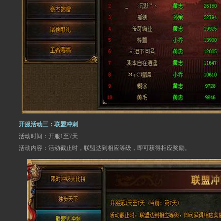
开服活动三：联盟冲刺
活动时间：开服
1至
7天
活动内容：活动截止时，联盟达到相应等级，即可获得相应奖励。