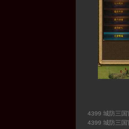
4399 城防三
4399 城防三