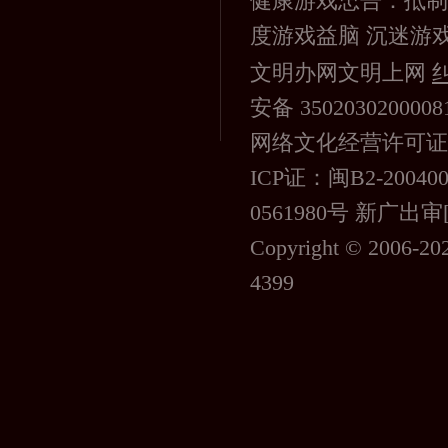
健康游戏忠告：抵制
度游戏益脑 沉迷游
文明办网文明上网
安备 350203020000
网络文化经营许可证
ICP证：闽B2-200400
0561980号 新广出审[
Copyright © 2006-
20
4399