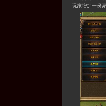
玩家增加一份