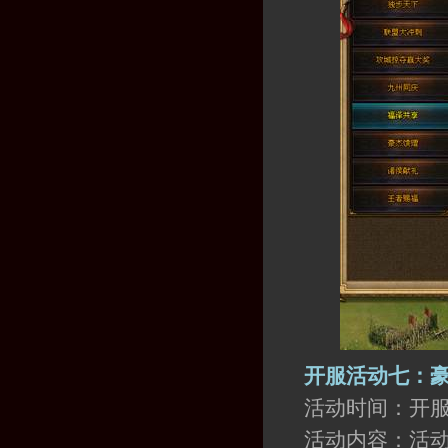
开服活动七：
活动时间：开
活动内容：活