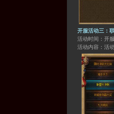
开服活动三：
活动时间：开
活动内容：活