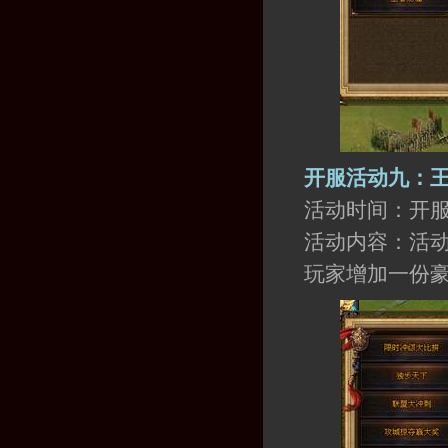
开服活动九：
活动时间：开
活动内容：活
玩家增加一份