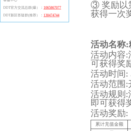
客服中心
③ 奖励
：
DDT官方交流总群(爆）
1065867077
获得一次
：
DDT新区答疑群(推荐）
130474744
活动名称
活动内容
可获得奖
活动时间
:
活动范围
活动规则
即可获得
活动奖励
:
累计充值金额