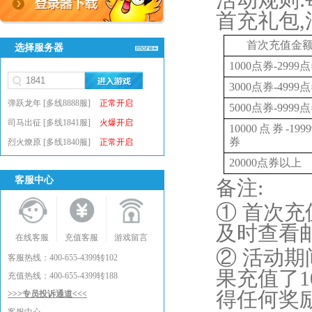
活动规则
首充礼包
,
首次充值金
选择服务器
1000点券-2999
3000点券-4999
弹跃龙年 [多线8888服]
正常开启
5000点券-9999
司马出征 [多线1841服]
火爆开启
10000点券-199
券
烈火燎原 [多线1840服]
正常开启
20000点券以上
客服中心
备注
:
① 首次充
及时查看
在线客服
充值客服
游戏留言
② 活动
客服热线：400-655-4399转102
果充值了
充值热线：400-655-4399转188
得任何奖
>>>专员投诉通道<<<