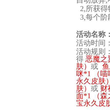
自动放弃
,
2
,
所获得
3
,
每个阶
活动名称
活动时间
活动规则
得
恶魔之
肤）
或
鱼
咪
*1 （
永久皮肤
肤）
或
财
面
*1 （
森
宝永久
皮