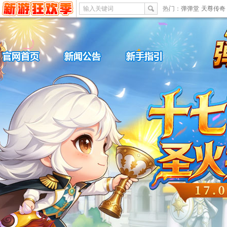
输入关键词
热门：
弹弹堂
天尊传奇