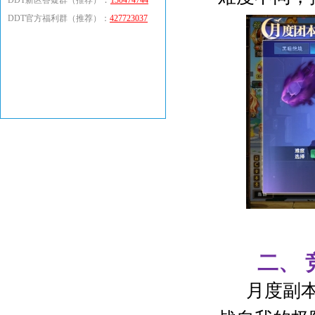
DDT新区答疑群（推荐）
130474744
DDT官方福利群（推荐）：
427723037
二、
月度副