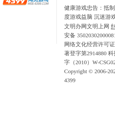
健康游戏忠告：抵制
度游戏益脑 沉迷游
文明办网文明上网
安备 350203020000
网络文化经营许可证
著登字第2914880 科技与
字（2010）W-CSG0
Copyright © 2006-
20
4399