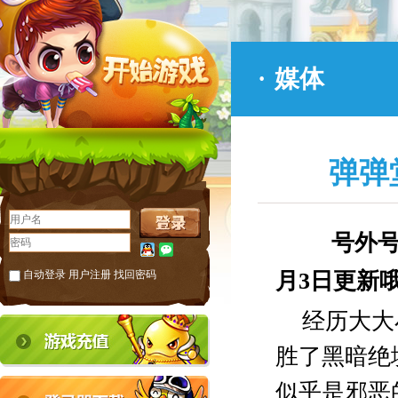
·
媒体
弹弹
号外号外：
自动登录
用户注册
找回密码
月3日更新哦
经历大大
胜了黑暗绝
似乎是邪恶