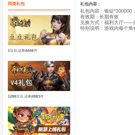
同类礼包
礼包内容：
礼包内容：
银锭*10000
有效期：长期有效
兑换方式：
福利大厅——
特别说明：
游戏内每个角
1
豆豆
,
还剩
4446
件
1288
豆豆
,
还剩
4983
件