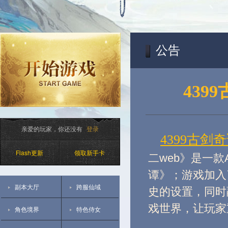
公告
439
亲爱的玩家，你还没有
登录
4399古剑奇
Flash更新
领取新手卡
二web》是一
谭》；游戏加入
副本大厅
跨服仙域
史的设置，同时
戏世界，让玩家
角色境界
特色侍女