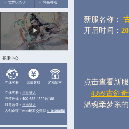
世界BOSS
特色神戒
新服名称：
古
开启时间：
2
客服中心
点击查看新服
充值客服
在线客服
游戏留言
4399古剑奇
在线客服：
点此进入
充值热线：400-655-4399转188
温魂牵梦系的
服务监督：
点击进入
410408050
古剑奇谭二web玩家交流群