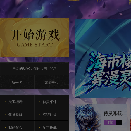
亲爱的玩家，你还没有
登录
新手卡
充值中心
法宝培养
侍灵相伴
侍灵系统
化身觉醒
缔结仙缘
详情
我的帮会
副本挑战