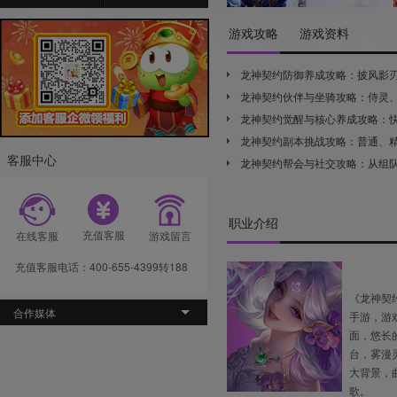
游戏攻略
游戏资料
进阶挑战
日常
龙神契约防御养成攻略：披风影
日常晚宴
帮会
存能力
龙神契约伙伴与坐骑攻略：侍灵
送花玩法
缔结
形全解析
龙神契约觉醒与核心养成攻略：
觉醒化身
扫荡
高阶战力
龙神契约副本挑战攻略：普通、
侍灵系统
法宝
客服中心
荡玩法详解
龙神契约帮会与社交攻略：从组
翅膀系统
情缘
浪漫结缘
职业介绍
充值客服
在线客服
游戏留言
充值客服电话：400-655-4399转188
《龙神契
合作媒体
手游，游
面，悠长
台，雾漫
大背景，
歌。