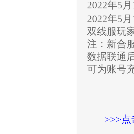
2022年
2022年
双线服玩
注：新合
数据联通
可为账号
>>>