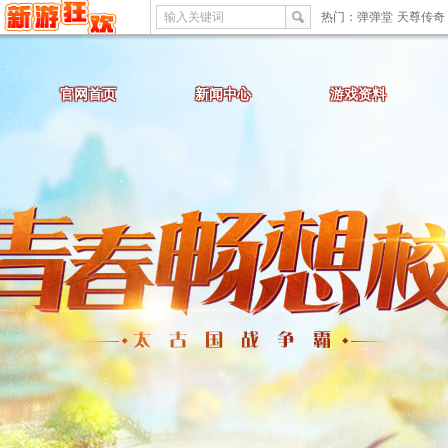
输入关键词
热门：
弹弹堂
天尊传奇
官网首页
新闻中心
游戏资料