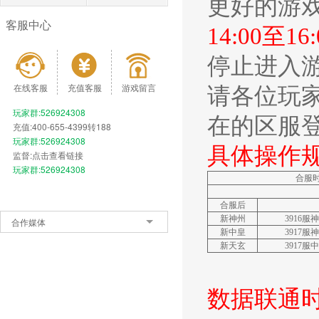
更好的游
客服中心
14:00至16:
停止进入
在线客服
充值客服
游戏留言
请各位玩
玩家群:526924308
在的区服
充值:400-655-4399转188
玩家群:526924308
具体操作
监督:
点击查看链接
玩家群:526924308
合服时间
合服后
新神州
3916服
合作媒体
新中皇
3917服
4399网页游戏
新天玄
3917服
数据联通