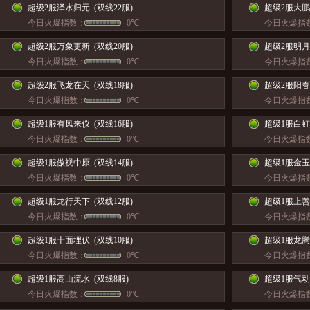
超级2服泽水归元 (双线22服)
超级2服大鹏
今日火爆指数：
0℃
今日火爆指
超级2服万象更新 (双线20服)
超级2服明月
今日火爆指数：
0℃
今日火爆指
超级2服飞龙在天 (双线18服)
超级2服阳春
今日火爆指数：
0℃
今日火爆指
超级1服有凤来仪 (双线16服)
超级1服白虹
今日火爆指数：
0℃
今日火爆指
超级1服傲视中原 (双线14服)
超级1服金玉
今日火爆指数：
0℃
今日火爆指
超级1服龙行天下 (双线12服)
超级1服上善
今日火爆指数：
0℃
今日火爆指
超级1服十面埋伏 (双线10服)
超级1服龙腾
今日火爆指数：
0℃
今日火爆指
超级1服高山流水 (双线8服)
超级1服气动
今日火爆指数：
0℃
今日火爆指