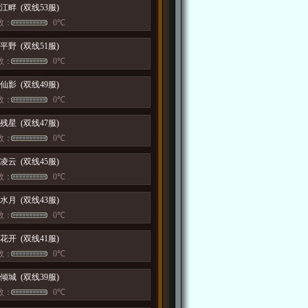
江畔 (双线53服)
数：
0℃
平野 (双线51服)
数：
0℃
仙影 (双线49服)
数：
0℃
残星 (双线47服)
数：
0℃
凌云 (双线45服)
数：
0℃
水月 (双线43服)
数：
0℃
花开 (双线41服)
数：
0℃
倾城 (双线39服)
数：
0℃