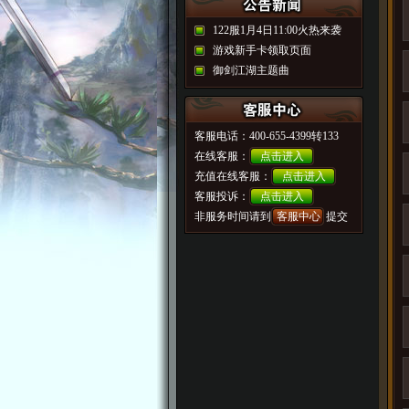
122服1月4日11:00火热来袭
游戏新手卡领取页面
御剑江湖主题曲
客服电话：400-655-4399转133
在线客服：
点击进入
充值在线客服：
点击进入
客服投诉：
点击进入
非服务时间请到
客服中心
提交