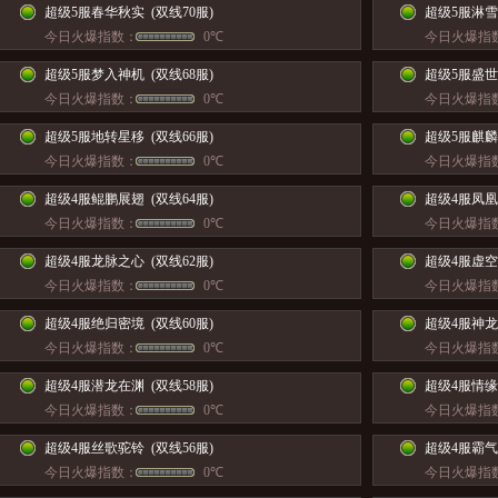
超级5服春华秋实 (双线70服)
超级5服淋雪
今日火爆指数：
0℃
今日火爆指
超级5服梦入神机 (双线68服)
超级5服盛世
今日火爆指数：
0℃
今日火爆指
超级5服地转星移 (双线66服)
超级5服麒麟
今日火爆指数：
0℃
今日火爆指
超级4服鲲鹏展翅 (双线64服)
超级4服凤凰
今日火爆指数：
0℃
今日火爆指
超级4服龙脉之心 (双线62服)
超级4服虚空
今日火爆指数：
0℃
今日火爆指
超级4服绝归密境 (双线60服)
超级4服神龙
今日火爆指数：
0℃
今日火爆指
超级4服潜龙在渊 (双线58服)
超级4服情缘
今日火爆指数：
0℃
今日火爆指
超级4服丝歌驼铃 (双线56服)
超级4服霸气
今日火爆指数：
0℃
今日火爆指