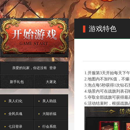
游戏特色
亲爱的玩家，你还没有
登录
1.开服第3天开始每天下午1
2.地图内不加PK值，不
新手礼包
大屠龙
3.泡点每5秒获得1次钻石
4.场景内可在战旗列表
5.夺取全部战旗可获得最
美人幻化
美人助战
6.活动结束时，根据战
全民兵魂
大陆祈福
七日登录
行会系统