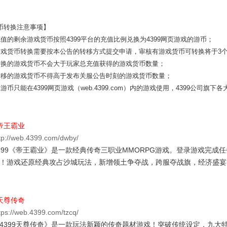
币转换注意事项】
值的剩余游戏货币按照4399平台的充值比例兑换为4399网页游戏的游币；
游戏货币转换需要按本公告的转移方式提交申请，审核有游戏货币可转换将于3
转换的游戏货币不会大于玩家总充值获得的游戏货币数量；
转移的游戏货币不得高于发布关服公告时刻的游戏货币数量；
游币只能在4399网页游戏（web.4399.com）内的游戏使用，4399公司旗
帝王霸业
tp://web.4399.com/dwby/
399《帝王霸业》是一款经典传奇三职业MMORPG游戏。登录游戏完成
！游戏还原经典攻占沙城玩法，新增领土争夺战，跨服夺战旗，经济盛宴
天尊传奇
tps://web.4399.com/tzcq/
4399天尊传奇》是一款玩法新颖的传奇题材游戏！突破传统设定，九大