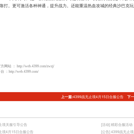
靠打。更可激活各种神通，提升战力。还能重温热血攻城的经典沙巴克玩
官方网站 ：
http://web.4399.com/zwzj/
平台 ：
http://web.4399.com/
上一篇:
4399战无止境4月15日合服公告
下一
战无止境关服引导公告
[活动] 精彩合服活动
战无止境4月15日合服公告
[公告] 4399战无