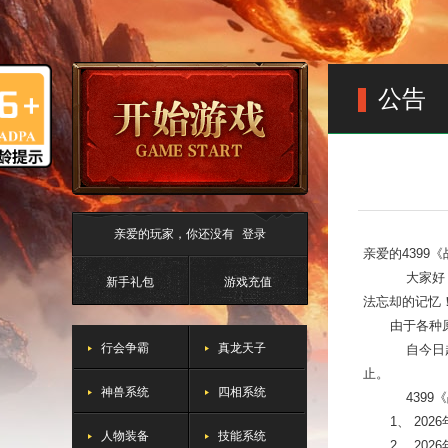
公告
亲爱的玩家，你还没有
登录
亲爱的4399
大家好
新手礼包
游戏充值
法忘却的记忆
由于各种
行会争霸
真龙天子
自今日
止。
神兽系统
四相系统
4399
《
1
、 20
人物装备
技能系统
2
、 20