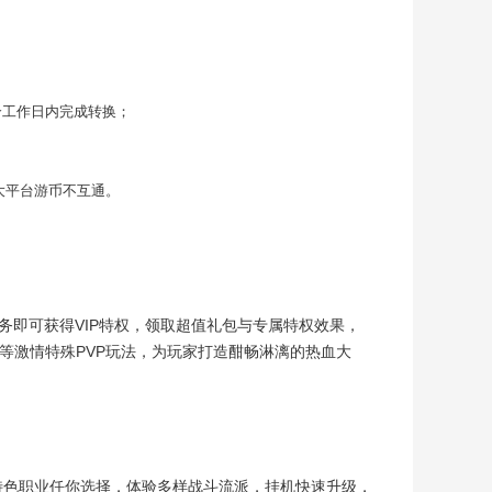
个工作日内完成转换；
下各大平台游币不互通。
任务即可获得VIP特权，领取超值礼包与专属特权效果，
等激情特殊PVP玩法，为玩家打造酣畅淋漓的热血大
特色职业任你选择，体验多样战斗流派，挂机快速升级，