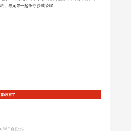
法，与兄弟一起争夺沙城荣耀！
篇:没有了
止境4月8日合服公告