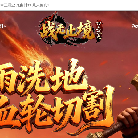
帝王霸业
九曲封神
凡人修真2