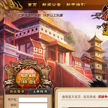
傲视遮天首页
-
道具商城
-
武林争
用户名:
密码: