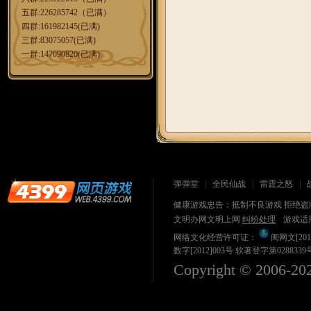
五群:226285742（已满）
四群:161982145(已满)
三群:83075057(已满)
一群:147090820
(已满)
弹弹堂
全民仙战
雷霆之怒
健康游戏忠告：抵制不良游戏 拒绝盗版
文明办网文明上网
纠纷处理
游戏适
网络文化经营许可证：
闽网文[201
数字[2012]003号 软著登字第0288339
Copyright © 2006-
20