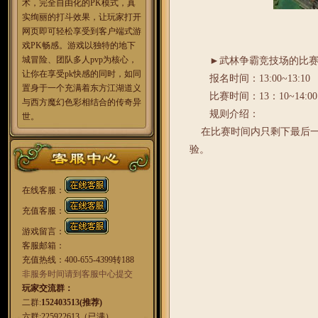
术，完全自由化的PK模式，真
实绚丽的打斗效果，让玩家打开
网页即可轻松享受到客户端式游
戏PK畅感。游戏以独特的地下
城冒险、团队多人pvp为核心，
►武林争霸竞技场的比赛
让你在享受pk快感的同时，如同
报名时间：13:00~13:10
置身于一个充满着东方江湖道义
比赛时间：13：10~14:00
与西方魔幻色彩相结合的传奇异
规则介绍：
世。
在比赛时间内只剩下最后一名
验。
在线客服：
充值客服：
游戏留言：
客服邮箱：
充值热线：400-655-4399转188
非服务时间请到客服中心提交
玩家交流群：
二群:
152403513(推荐)
六群:225922613（已满）