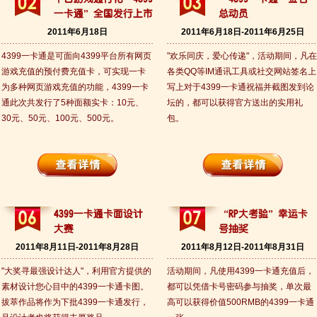
2011年6月18日
2011年6月18日-2011年6月25日
4399一卡通是可面向4399平台所有网页
"欢乐同庆，爱心传递"，活动期间，凡在
游戏充值的预付费充值卡，可实现一卡
各类QQ等IM通讯工具或社交网站签名上
为多种网页游戏充值的功能，4399一卡
写上对于4399一卡通祝福并截图发到论
通此次共发行了5种面额实卡：10元、
坛的，都可以获得官方送出的实用礼
30元、50元、100元、500元。
包。
2011年8月11日-2011年8月28日
2011年8月12日-2011年8月31日
"大奖寻最强设计达人"，利用官方提供的
活动期间，凡使用4399一卡通充值后，
素材设计您心目中的4399一卡通卡图。
都可以凭借卡号密码参与抽奖，单次最
拔萃作品将作为下批4399一卡通发行，
高可以获得价值500RMB的4399一卡通