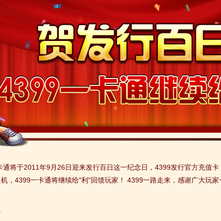
9一卡通将于2011年9月26日迎来发行百日这一纪念日，4399发行官方充
，4399一卡通将继续给"利"回馈玩家！ 4399一路走来，感谢广大