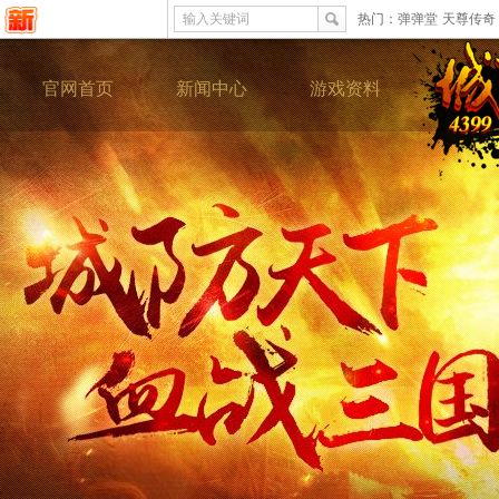
输入关键词
热门：
弹弹堂
天尊传奇
官网首页
新闻中心
游戏资料