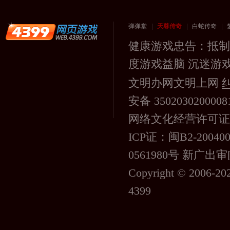
弹弹堂
天尊传奇
白蛇传奇
健康游戏忠告：抵制
度游戏益脑 沉迷游
文明办网文明上网
安备 350203020000
网络文化经营许可证
ICP证：闽B2-200400
0561980号 新广出审[
Copyright © 2006-
20
4399