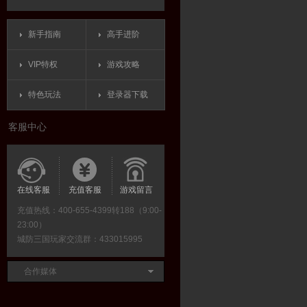
新手指南
高手进阶
VIP特权
游戏攻略
特色玩法
登录器下载
客服中心
在线客服
充值客服
游戏留言
充值热线：400-655-4399转188（9:00-
23:00）
城防三国玩家交流群：433015995
合作媒体