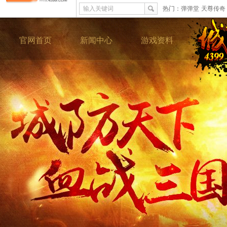
输入关键词
热门：
弹弹堂
天尊传奇
官网首页
新闻中心
游戏资料