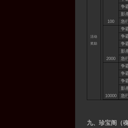
争
影
100
急
争
争
活动
奖励
争
影
2000
急
争
争
争
影
10000
急
九、珍宝阁（