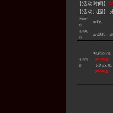
【活动时间】
1
【活动范围】 
活动名
珍宝阁
称
活动规
活动期间，玩
则
3
级黄宝石包、
活动内
（
266
钻
/
包）
容
5
级黄宝石包
（
888
钻
/
包）