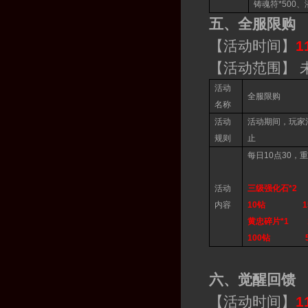
铸魂符
*500
、
五、全服限购
【活动时间】
1
【活动范围】 
活动
全服限购
名称
活动
活动期间，玩家
规则
止
每日
10
点
30
，重
活动
三级强化石
*
内容
10
钻
1
黄忠碎片
*1 1
100
钻
5
六、觉醒回馈
【活动时间】
1