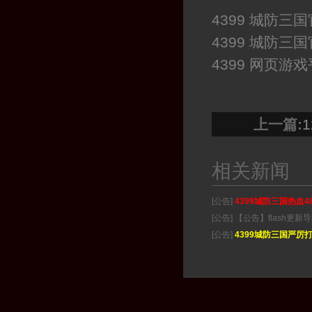
4399 城防三
4399 城防三
4399 网页游
上一篇:
相关新闻
[公告]
4399城防三国热血4
[公告] 【公告】flash
[公告]
4399城防三国严厉