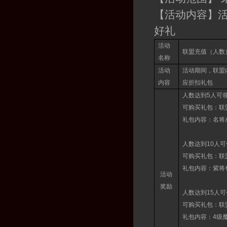
【活动内容】
好礼
活动
联盟充值（人数
名称
活动
活动期间，联盟
内容
应折扣礼包
人数达到
5
人可
可购买礼包：联
礼包内容：名将
人数达到
10
人可
可购买礼包：联
礼包内容：紫将
活动
奖励
人数达到
15
人可
可购买礼包：联
礼包内容：
4
级