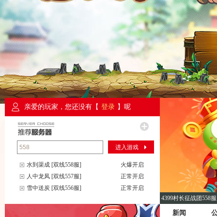
亲爱的玩家，您还没有【
登录
】呢
进入游戏
水到渠成 [双线558服]
火爆开启
人中龙凤 [双线557服]
正常开启
雪中送炭 [双线556服]
正常开启
4399村长征战团558服
新闻