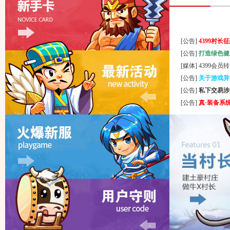
[公告]
4399村长
[公告]
打造绿色健
[媒体]
4399会员
[公告]
关于游戏异
[公告]
私下交易涉
[公告]
真·装备系