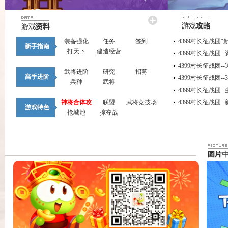
4399村长征战团
装备强化
任务
签到
新手指南
打天下
建造经营
4399村长征战团-
4399村长征战团-
武将进阶
研究
招募
高手进阶
4399村长征战团-
兵种
武将
4399村长征战团-
4399村长征战团-
神将合体攻
联盟
武将竞技场
游戏特色
略
抢城池
掠夺战