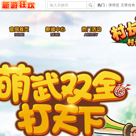
输入关键词
热门：
弹弹堂
天尊传奇