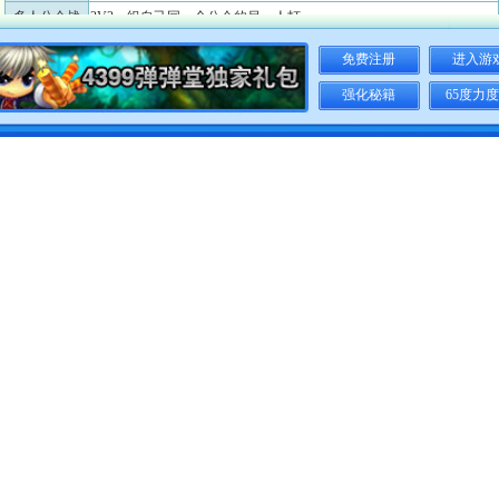
多人公会战
2V2，组自己同一个公会的另一人打
VIP、双倍经
免费注册
进入游
双倍×7天新服双倍=4倍
验卡
强化秘籍
65度力