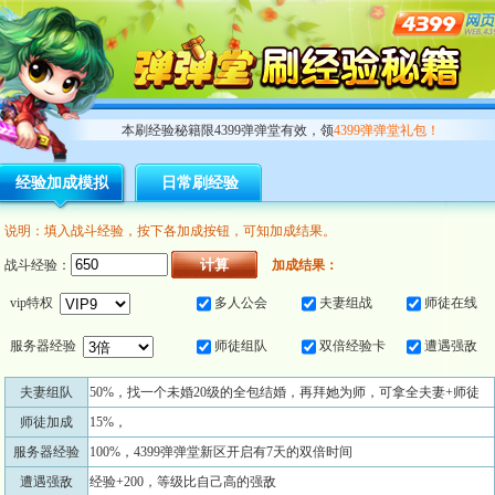
本刷经验秘籍限4399弹弹堂有效，领
4399弹弹堂礼包！
经验加成模拟
日常刷经验
说明：填入战斗经验，按下各加成按钮，可知加成结果。
战斗经验：
加成结果：
vip特权
多人公会
夫妻组战
师徒在线
服务器经验
师徒组队
双倍经验卡
遭遇强敌
夫妻组队
50%，找一个未婚20级的全包结婚，再拜她为师，可拿全夫妻+师徒
师徒加成
15%，
服务器经验
100%，4399弹弹堂新区开启有7天的双倍时间
遭遇强敌
经验+200，等级比自己高的强敌