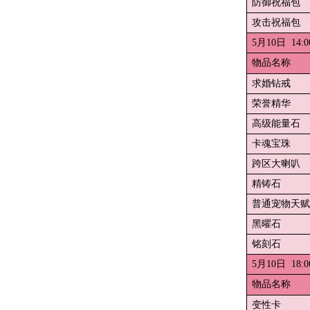
防御祝福包
攻击祝福包
5月10日 14:
物品名称
求婚钻戒
荣誉精华
高级能量石
卡魂宝珠
跨区大喇叭
精铸石
普通宠物天赋
黑曜石
铭刻石
5月10日 18:
物品名称
变性卡