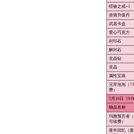
经验之戒+1
坐骑升级丹
武器卡盒
爱心巧克力
封印石
解封石
玄晶钻
灵晶
属性宝珠
元宵泡泡（7
费）
5月10日 19:
物品名称
玛雅预言者（
可续费）
童年回忆（套