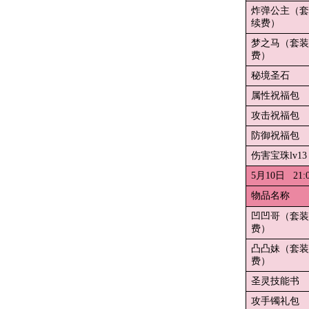
炸弹公主（套
续费）
梦之马（套装
费）
秘境圣石
属性祝福包
攻击祝福包
防御祝福包
伤害宝珠lv13
5月10日 21:
物品名称
凹凹哥（套装
费）
凸凸妹（套装
费）
圣灵技能书
攻手镯礼包