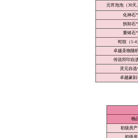
元宵泡泡（30天
化神石*
拆卸石*
重铸石*
蛇纹（1-4
卓越圣物随机
传说符印自选
灵元自选
卓越篆刻
物
初级房产
初级房