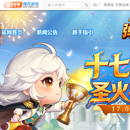
输入关键词
热门：
弹弹堂
天尊传奇