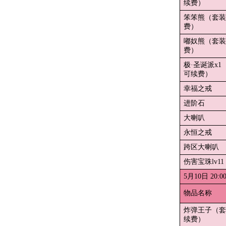
续费）
笨笨熊（套装
费）
嘟奴熊（套装
费）
极·圣诞派x1
可续费）
幸福之戒
进阶石
大喇叭
永恒之戒
跨区大喇叭
伤害宝珠lv11
5月10日 20:
物品名称
炸弹王子（套
续费）