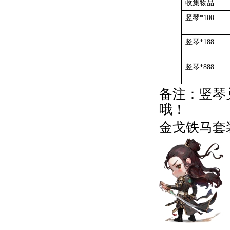
收集物品
竖琴*100
竖琴*188
竖琴*888
备注：竖琴
哦！
金戈铁马套