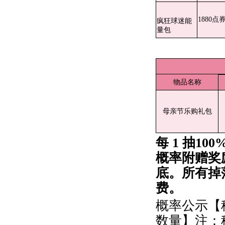
1880点
疯狂球迷能
量包
物品名称
母亲节乐购礼包
每
1 抽
10
概率附赠奖
底。所有掉
费。
概率公示【稀
数量】注：