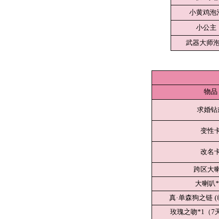
小黄鸡泡
小公主
武器大师
物品
求婚钻
变性
改名
跨区大
大喇叭*
真·单森狗之链 (
玫瑰之吻*1（7