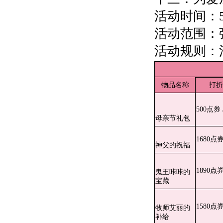
活动时间：5
活动范围：
活动规则：
物品名称
打折
500点券
母亲节礼包
1680点
神父的祝福
1890点
鬼王咔咔的
宝藏
1580点
牧师艾丽的
补给