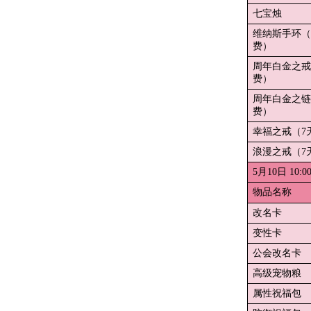
七宝烛
维纳斯手环（
费）
周年白金之戒
费）
周年白金之链
费）
幸福之戒（7
浪漫之戒（7
5月10日 10:
物品名称
改名卡
变性卡
公会改名卡
高级宠物粮
属性祝福包