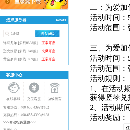
二：
为爱加
活动时间：5
选择服务器
活动范围：
弹跃龙年 [多线8888服]
正常开启
三、
为爱加
烈火燎原 [多线1840服]
火爆开启
活动时间：5
黄金岁月 [多线1839服]
正常开启
活动范围：
客服中心
活动规则：
1、在活动
获得竖琴兑
在线客服
充值客服
游戏留言
2、活动期
客服热线：400-655-4399转102
充值热线：400-655-4399转188
活动奖励：
>>>专员投诉通道<<<
任