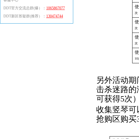
客服中心
使
：
DDT官方交流总群(爆）
1065867077
次
：
DDT新区答疑群(推荐）
130474744
使
次
使
次
使
10
另外活动期
击杀迷路的
可获得5次
收集竖琴可
抢购区购买3