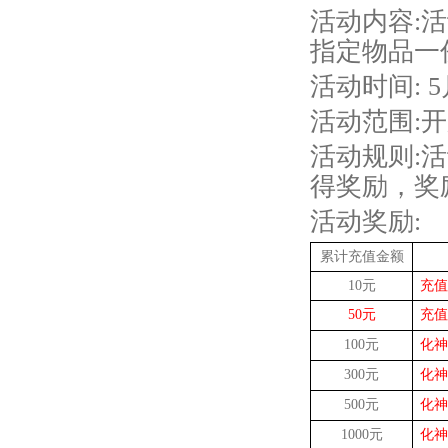
活动内容:
指定物品一
活动时间: 5
活动范围:
活动规则:
得奖励，奖
活动奖励:
累计充值金额
10元
充值
50元
充值
100元
化神
300元
化神
500元
化神
1000元
化神