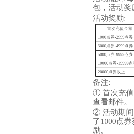
包，活动奖
活动奖励:
首次充值金额
1000点券-2999点券
3000点券-4999点券
5000点券-9999点券
10000点券-19999
20000点券以上
备注:
① 首次充
查看邮件。
② 活动期
了1000
励。