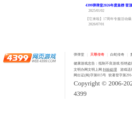
4399弹弹堂2026年度皇榜 登
2025/01/02
【它来啦】17周年专服活动
2026/07/01
弹弹堂
天尊传奇
白蛇传奇
健康游戏忠告：抵制不良游戏 拒绝盗版
文明办网文明上网
纠纷处理
游戏适
网出证(闽)字第015号
软著登字第29148
Copyright © 2006-
20
4399