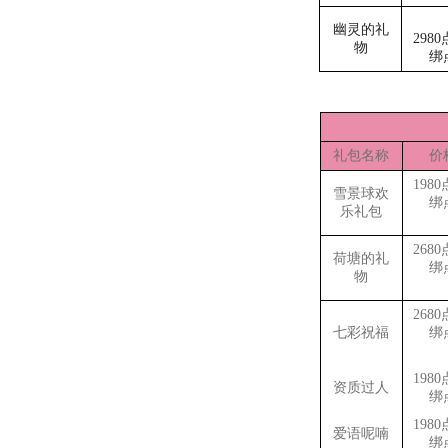
幽灵的礼
2980
物
绑
礼包名称
价
1980
雪景球欢
绑
乐礼包
2680
荷塘的礼
绑
物
2680
七彩祝福
绑
1980
资质过人
绑
1980
爱语呢喃
绑