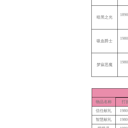
189
暗黑之光
198
吸血爵士
198
梦寐恶魔
物品名称
打
信任献礼
198
智慧献礼
198