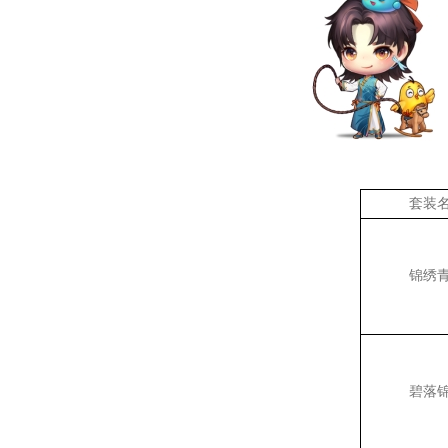
套装
锦绣
碧落