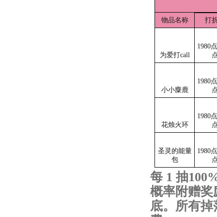
物品名称
打
1980
为爱打call
1980
小小麋鹿
1980
花烛火环
圣灵的能量
1980
包
每
1 抽
10
概率附赠奖
底。所有掉