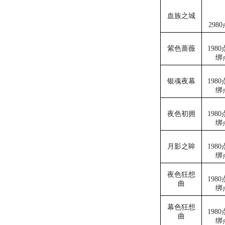
血族之城
298
紫色蔷薇
1980
绑
银魂夜幕
1980
绑
夜色初拥
1980
绑
月影之眸
1980
绑
夜色狂想
1980
曲
绑
幕色狂想
1980
曲
绑