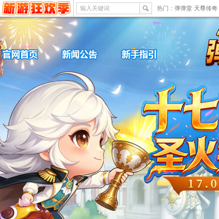
输入关键词
热门：
弹弹堂
天尊传奇