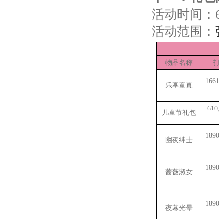
活动时间：6
活动范围：
物品名称
166
乐享童真
61
儿童节礼包
189
幽夜绅士
189
蔷薇淑女
189
夜幕光晕