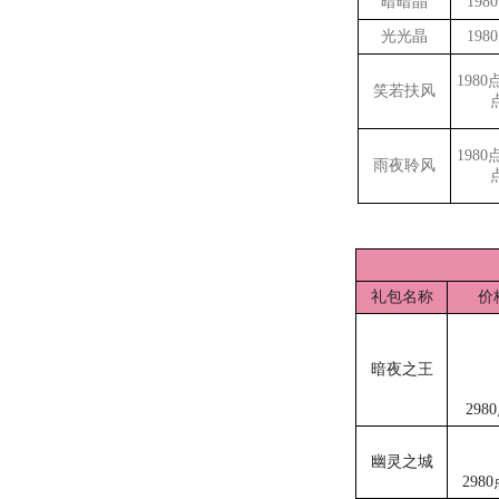
暗暗晶
198
光光晶
198
1980
笑若扶风
1980
雨夜聆风
礼包名称
价
暗夜之王
298
幽灵之城
298