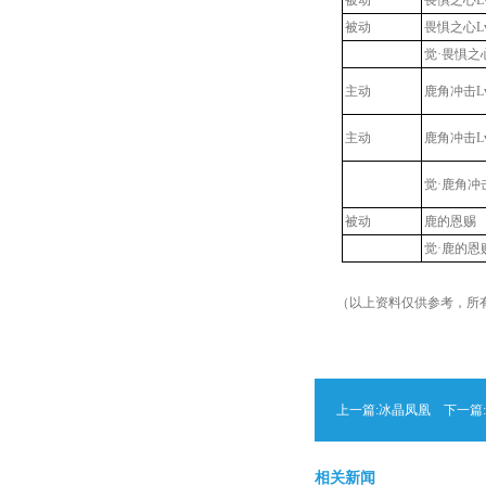
被动
畏惧之心L
被动
畏惧之心L
觉·畏惧之
主动
鹿角冲击L
主动
鹿角冲击L
觉·鹿角冲
被动
鹿的恩赐
觉·鹿的恩
（以上资料仅供参考，所
上一篇:
冰晶凤凰
下一篇:
相关新闻