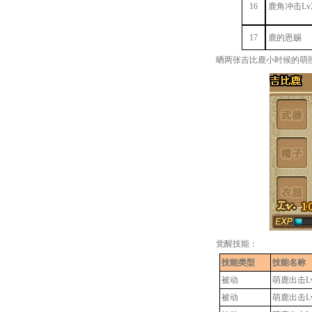
16
鹿角冲击Lv
17
鹿的恩赐
晒两张吉比鹿小时候的萌
觉醒技能：
技能类型
技能名称
被动
萌鹿出击L
被动
萌鹿出击L