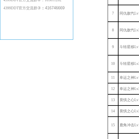
4399DDT官方交流群
：
105811202
③
：
416746669
4399DDT官方交流群
7
同仇敌忾Lv
8
同仇敌忾Lv
9
斗转星移Lv
10
斗转星移Lv
11
幸运之神Lv
12
幸运之神Lv
13
畏惧之心Lv
14
畏惧之心Lv
15
鹿角冲击Lv