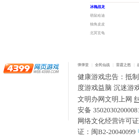
冰魄战龙
萌鼠哈迪
独角皮皮
北冥玄龟
弹弹堂
全民仙战
雷霆之怒
健康游戏忠告：抵制
度游戏益脑 沉迷游
文明办网文明上网
安备 350203020000
网络文化经营许可证
证：闽B2-20040099