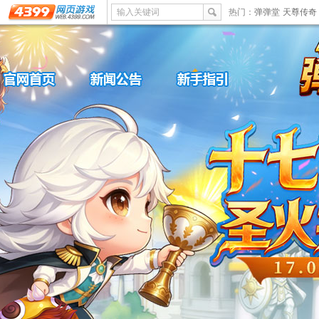
输入关键词
热门：
弹弹堂
天尊传奇