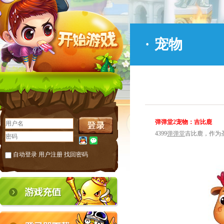
·
宠物
弹弹堂2宠物：吉比鹿
4399
弹弹堂
吉比鹿，作为圣
自动登录
用户注册
找回密码