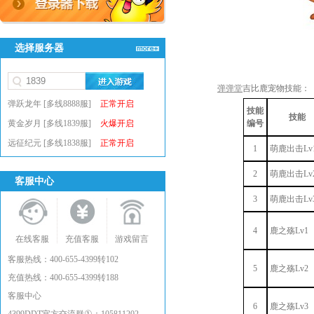
选择服务器
弹弹堂
吉比鹿宠物技能：
弹跃龙年 [多线8888服]
正常开启
技能
技能
黄金岁月 [多线1839服]
火爆开启
编号
远征纪元 [多线1838服]
正常开启
1
萌鹿出击Lv
2
萌鹿出击Lv
客服中心
3
萌鹿出击Lv
4
鹿之殇Lv1
在线客服
充值客服
游戏留言
客服热线：400-655-4399转102
5
鹿之殇Lv2
充值热线：400-655-4399转188
客服中心
6
鹿之殇Lv3
①