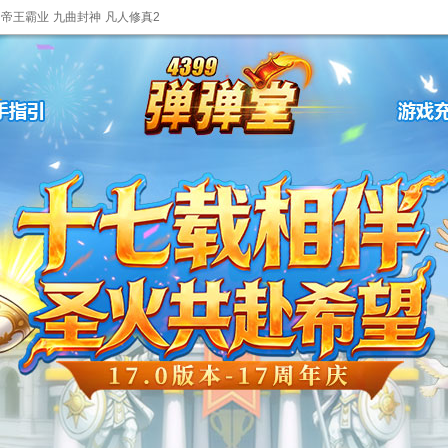
帝王霸业
九曲封神
凡人修真2