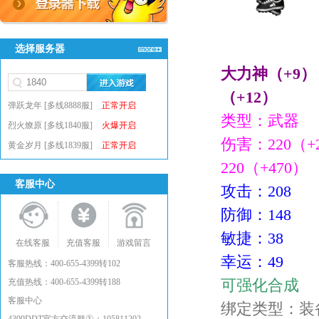
选择服务器
大力神（+9）
（+12）
弹跃龙年 [多线8888服]
正常开启
类型：
烈火燎原 [多线1840服]
火爆开启
伤害：220
（+
黄金岁月 [多线1839服]
正常开启
220（+470）
客服中心
攻击：2
防御：1
敏捷：3
在线客服
充值客服
游戏留言
幸运：4
客服热线：400-655-4399转102
可强化合成
充值热线：400-655-4399转188
客服中心
绑定类型：装
①