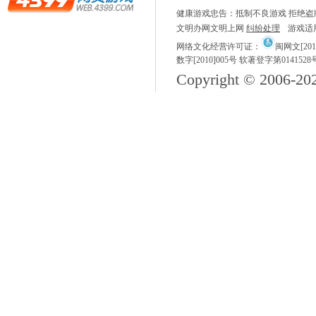
健康游戏忠告：抵制不良游戏 拒绝盗版
文明办网文明上网
纠纷处理
游戏适
网络文化经营许可证：
闽网文[2018
数字[2010]005号 软著登字第0141528
Copyright © 2006-
20