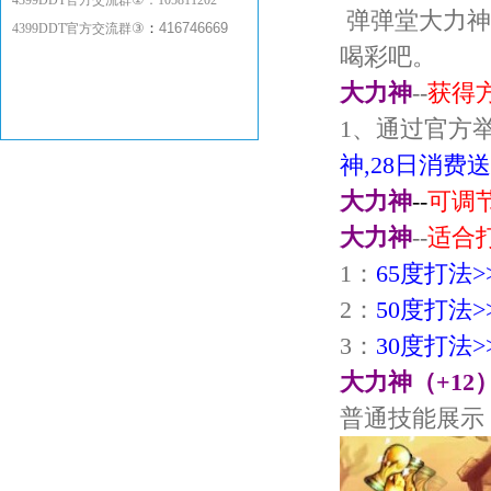
4399DDT官方交流群
：
105811202
弹弹堂大力神
③
：
416746669
4399DDT官方交流群
喝彩吧。
大力神
--
获得
1、通过官方
神,28日消费
大力神
--
可调节
大力神
--
适合
1：
65度打法>
2：
50度打法>
3：
30度打法>
大力神（+12
普通技能展示