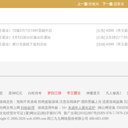
上一篇:
骨魔洞
下一篇:
盟重省
《帝王霸业》72服3月7日16时震撼开启
[公告] 4399《帝
《帝王霸业》3月5日部分区服合区通知
[公告] 2月28日17
9《帝王霸业》累计充值线下返利活动
[活动] 4399《
堂
星神纪元
白蛇传奇
梦回江湖
帝王霸业
神魔遮天
凡人修真2
游戏忠告：抵制不良游戏 拒绝盗版游戏 注意自我保护 谨防受骗上当 适度游戏益脑 沉
办网文明上网
纠纷处理
游戏适用年龄：16+
未成年人家长监护
|
闽公网安备 3502030
文化经营许可证:(署)网出证(闽)字第015号
新广出审[2016]2807号|ISBN 978-7-7979-1
right © 2006-
2026
web.4399.com
四三九九网络股份有限公司 400-683-4399