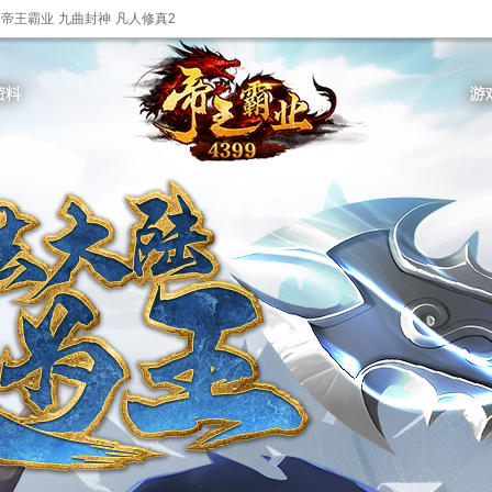
帝王霸业
九曲封神
凡人修真2