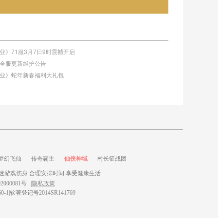
王霸业》71服3月7日9时震撼开启
:55全服更新维护公告
帝王霸业》蛇年新春福利大礼包
梦幻飞仙
传奇霸主
仙侠神域
村长征战团
迷游戏伤身 合理安排时间 享受健康生活
2000081号
|
隐私政策
560-1|软著登记号2014SR141769