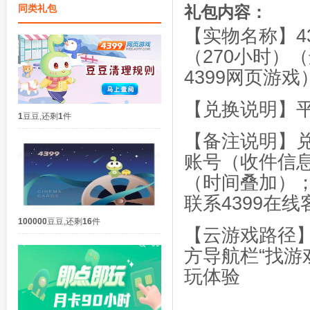
同类礼包
礼包内容：
【实物名称】43
（270小时）
4399网页游戏
【兑换说明】
1
豆豆
,
还剩
1
件
【备注说明】
账号（收件信
（时间叠加）
联系4399在线
100000
豆豆
,
还剩
16
件
【云游戏路径
方导航栏“找游
玩体验