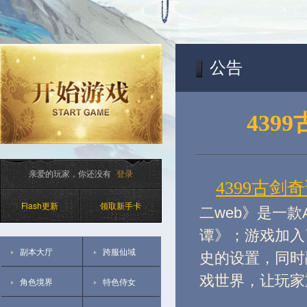
公告
439
亲爱的玩家，你还没有
登录
4399古剑奇
Flash更新
领取新手卡
二web》是一
谭》；游戏加入
副本大厅
跨服仙域
史的设置，同时
戏世界，让玩家
角色境界
特色侍女