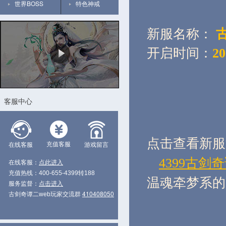
世界BOSS
特色神戒
新服名称：
古
开启时间：
2
客服中心
点击查看新服
充值客服
在线客服
游戏留言
4399古剑奇
在线客服：
点此进入
充值热线：400-655-4399转188
温魂牵梦系的
服务监督：
点击进入
410408050
古剑奇谭二web玩家交流群