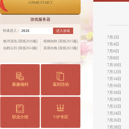
游戏服务器
快速进入：
进入游戏
7月2日
银河清浅 [双线2616服]
梧桐知秋 [双线2615服]
7月4日
仙鹤云归 [双线2614服]
芙蓉向晚 [双线2613服]
7月6日
7月8日
7月10日
7月12日
7月14日
新服福利
返利活动
7月16日
7月18日
7月20日
7月22日
7月24日
职业介绍
VIP专区
7月26日
7月28日