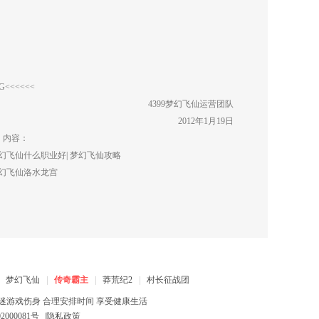
<<<<<<
4399
梦幻飞仙
运营团队
2012年1月19日
》内容：
幻飞仙什么职业好
|
梦幻飞仙攻略
幻飞仙洛水龙宫
梦幻飞仙
传奇霸主
莽荒纪2
村长征战团
迷游戏伤身 合理安排时间 享受健康生活
2000081号
|
隐私政策