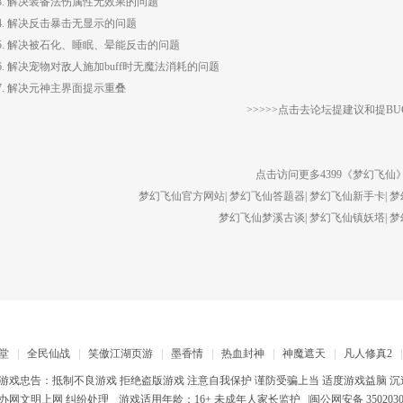
3. 解决装备法伤属性无效果的问题
4. 解决反击暴击无显示的问题
5. 解决被石化、睡眠、晕能反击的问题
6. 解决宠物对敌人施加buff时无魔法消耗的问题
7. 解决元神主界面提示重叠
>>>>>点击去论坛提建议和提BUG
点击访问更多4399《
梦幻飞仙
梦幻飞仙官方网站
|
梦幻飞仙答题器
|
梦幻飞仙新手卡
|
梦
梦幻飞仙梦溪古谈
|
梦幻飞仙镇妖塔
|
梦
堂
全民仙战
笑傲江湖页游
墨香情
热血封神
神魔遮天
凡人修真2
游戏忠告：抵制不良游戏 拒绝盗版游戏 注意自我保护 谨防受骗上当 适度游戏益脑 沉
办网文明上网
纠纷处理
游戏适用年龄：16+
未成年人家长监护
|
闽公网安备 3502030