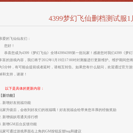
4399梦幻飞仙删档测试服1
亲爱的飞仙仙友们：
您好！
恭喜您成为4399《梦幻飞仙》全球43994399第一批玩家！感谢您对我们4399
丰富的游戏内容，我们将于2012年1月19日17:00对封测服进行更新维护。维护期
为5分钟，有可能会提前或者延时，请相互转告。如果您有什么疑问，欢迎通过官方游戏Q
解和支持，谢谢！
以下是具体的更新内容：
【新功能】
1. 新增好友祝福功能
玩家升级后，会收到好友们的祝福哦！好友祝福会给带来您丰厚的经验奖励
2. 新增镇妖塔通关排行榜
3. 新增GM后台反馈功能
玩家可通过游戏界面右上角的GM按钮反馈bug和建议