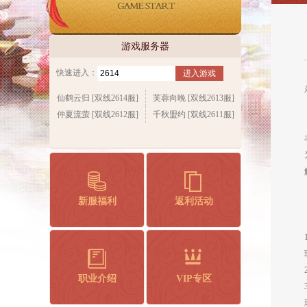
游戏服务器
快速进入：
进入游戏
仙鹤云归 [双线2614服]
芙蓉向晚 [双线2613服]
仲夏流萤 [双线2612服]
千秋盟约 [双线2611服]
新服福利
返利活动
职业介绍
VIP专区