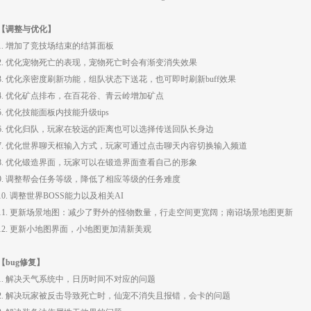
【调整与优化】
1. 增加了竞技场结束的结算面板
2. 优化宠物死亡的表现，宠物死亡时会有渐变消失效果
3. 优化亲密度刷新功能，组队状态下送花，也可即时刷新buff效果
4. 优化矿点排布，在百花谷、青云岭增加矿点
5. 优化技能面板内技能升级tips
6. 优化归队，玩家在较远的距离也可以选择传送回队长身边
7. 优化世界聊天框输入方式，玩家可通过点击聊天内容切换输入频道
8. 优化锻造界面，玩家可以在锻造界面查看自己的形象
9. 调整帮会任务等级，降低了相应等级的任务难度
10. 调整世界BOSS能力以及相关AI
11. 更新场景地图：减少了野外的怪物数量，行走空间更宽阔；南诏场景地图更新
12. 更新小地图界面，小地图更加清新美观
【bug修复】
1. 解决天气系统中，日历时间不对应的问题
2. 解决玩家被反击导致死亡时，仙宠不消失且报错，会卡的问题