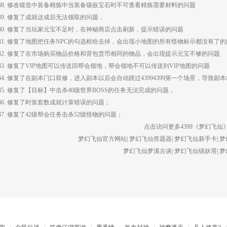
38. 修改锻造中装备精炼中当装备镶嵌宝石时不可查看精炼需要材料的问题
39. 修复了成就达成后无法领取的问题，
40. 修复了当玩家元宝不足时，在神秘商店点击刷新，提示错误的问题
41. 修复了地图把任务NPC的勾选框给去掉，会出现小地图的所有怪物标示都没有了的
42. 修复了在市场购买物品价格和背包货币相同的物品，会出现提示元宝不够的问题
43. 修复了VIP地图可以传送回帮会领地，帮会领地不可以传送到VIP地图的问题
44. 修复了在副本门口双修，进入副本以后会自动跳过43994399第一个场景，导致副
45. 修复了【目标】中击杀40级世界BOSS的任务无法完成的问题，
46. 修复了时装套数成就计算错误的问题；
47. 修复了42级帮会任务击杀52级怪物的问题；
点击访问更多4399《
梦幻飞仙
梦幻飞仙官方网站
|
梦幻飞仙答题器
|
梦幻飞仙新手卡
|
梦
梦幻飞仙梦溪古谈
|
梦幻飞仙镇妖塔
|
梦