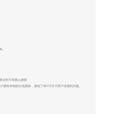
料。
送美女时不再那么拥挤
的用户拥有单独的白色图标，避免了和VIP月卡用户混淆的问题。