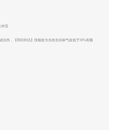
性对话
基础法伤，【同归剑法】技能改为当攻击目标气血低于50%有额