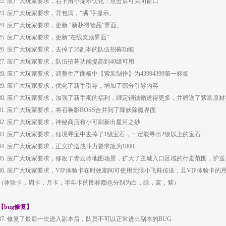
22. 应广大玩家要求，右下角小提示优化：点击后可关闭窗口
23. 应广大玩家要求，背包满，“满”字提示。
24. 应广大玩家要求，更新 “新获得物品”界面。
25. 应广大玩家要求，更新“在线奖励界面”
26. 应广大玩家要求，去掉了35副本的队伍招募功能
27. 应广大玩家要求，队伍招募功能提高到40级可用
28. 应广大玩家要求，调整生产面板中【紫装制作】为43994399第一标签
29. 应广大玩家要求，优化了新手引导，增加了部分引导内容
30. 应广大玩家要求，加强了新手期的福利，绑定铜钱赠送得更多，并赠送了紫装原材
31. 应广大玩家要求，将召唤影BOSS合并到了降妖除魔界面
32. 应广大玩家要求，神秘商店有小可刷新出星河之砂
33. 应广大玩家要求，仙境寻宝中去掉了1级宝石，一定能寻出2级以上的宝石
34. 应广大玩家要求，正义护送战斗力要求改为1800
35. 应广大玩家要求，修改了青云岭地图场景，扩大了主城入口区域的行走范围，护
36. 应广大玩家要求，VIP体验卡在时效期间可使用无限小飞鞋传送，且VIP体验卡
（体验卡，周卡，月卡，半年卡的图标颜色分别为白，绿，蓝，紫）
【bug修复】
37. 修复了最后一次进入副本后，队员不可以正常进出副本的BUG