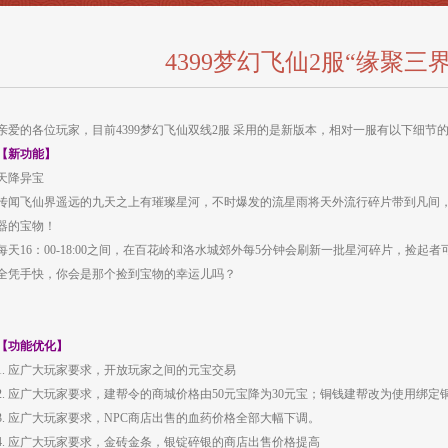
4399梦幻飞仙2服“缘聚三
亲爱的各位玩家，目前4399
梦幻飞仙
双线2服 采用的是新版本，相对一服有以下细节
【新功能】
天降异宝
传闻飞仙界遥远的九天之上有璀璨星河，不时爆发的流星雨将天外流行碎片带到凡间
器的宝物！
每天16：00-18:00之间，在百花岭和洛水城郊外每5分钟会刷新一批星河碎片，捡
全凭手快，你会是那个捡到宝物的幸运儿吗？
【功能优化】
1. 应广大玩家要求，开放玩家之间的元宝交易
2. 应广大玩家要求，建帮令的商城价格由50元宝降为30元宝；铜钱建帮改为使用绑定
3. 应广大玩家要求，NPC商店出售的血药价格全部大幅下调。
4. 应广大玩家要求，金砖金条，银锭碎银的商店出售价格提高