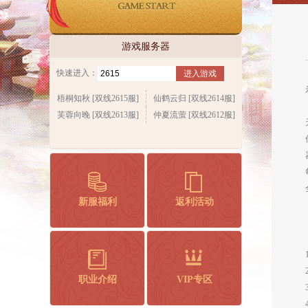
游戏服务器
快速进入：
进入游戏
梧桐知秋 [双线2615服]
仙鹤云归 [双线2614服]
芙蓉向晚 [双线2613服]
仲夏流萤 [双线2612服]
新服福利
返利活动
职业介绍
VIP专区