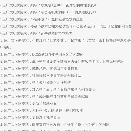
5. 应广大玩家要求，削弱了镇妖塔1层BOSS玄冰妖的属性以及AI
6. 应广大玩家要求，削弱了帮会召唤出的影BOSS的属性以及AI
7. 应广大玩家要求，小幅降低了40级的狂暴怪物的血量
8. 应广大玩家要求，修改35副本怪物为被动怪（不会主动追人），增加了怪物的引导
9. 应广大玩家要求，削弱了新手副本的怪物能力
10. 应广大玩家要求，小幅加强了真武职业，小幅增加了【背水一击】技能命中以及
外伤害。
11. 应广大玩家要求，BOSS的战斗准备时间延长为20秒
12. 应广大玩家要求，战斗中的仙宠名字随着潜力提升有颜色变化，且有光环特效
13. 应广大玩家要求，戒指洗炼只洗炼出本职业技能
14. 应广大玩家要求，狂暴怪加入少量非绑定铜钱掉落
15. 应广大玩家要求，帮会领地修改为允许切磋
16. 应广大玩家要求，加入帮会后，帮会面板增加帮会列表显示
17. 应广大玩家要求，帮会藏经阁增加当前剩余帮会贡献值
18. 应广大玩家要求，更新了加载页面
19. 应广大玩家要求，排行榜-名人榜 的排行规则有改变
20. 应广大玩家要求，更换新手礼包界面
21. 应广大玩家要求，邮箱支持积分发送，并修复了换行间距过大的问题