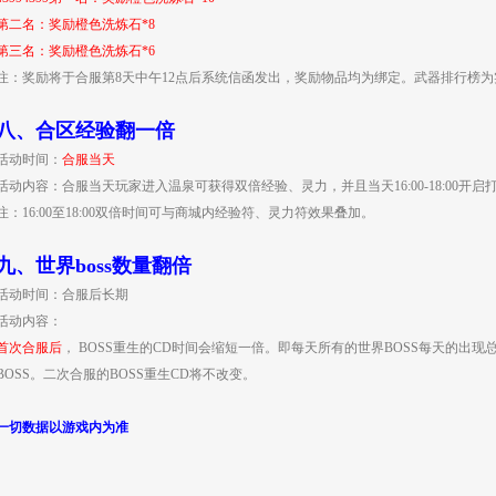
第二名：奖励橙色洗炼石*8
第三名：奖励橙色洗炼石*6
注：奖励将于合服第8天中午12点后系统信函发出，奖励物品均为绑定。武器排行榜为
八、
合区经验翻一倍
活动时间：
合服当天
活动内容：合服当天玩家进入温泉可获得双倍经验、灵力，并且当天16:00-18:00开
注：16:00至18:00双倍时间可与商城内经验符、灵力符效果叠加。
九、
世界
boss
数量翻倍
活动时间：合服后长期
活动内容：
首次合服后
， BOSS重生的CD时间会缩短一倍。即每天所有的世界BOSS每天的出
BOSS。二次合服的BOSS重生CD将不改变。
一切数据以游戏内为准