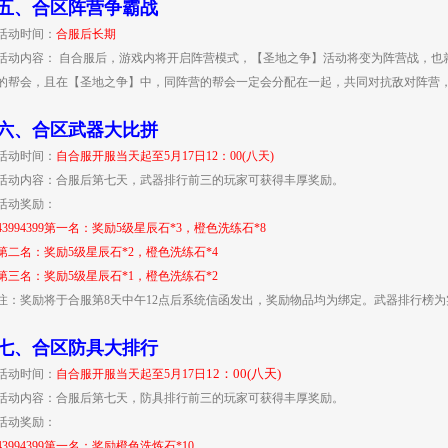
五、
合区阵营争霸战
活动时间：
合服后长期
活动内容： 自合服后，游戏内将开启阵营模式，【圣地之争】活动将变为阵营战，也
的帮会，且在【圣地之争】中，同阵营的帮会一定会分配在一起，共同对抗敌对阵营
六、
合区武器大比拼
活动时间：
自合服开服当天起至5
月17日
12：00(八天)
活动内容：合服后第七天，武器排行前三的玩家可获得丰厚奖励。
活动奖励：
43994399第一名：奖励5级星辰石*3，橙色洗练石*8
第二名：奖励5级星辰石*2，橙色洗练石*4
第三名：奖励5级星辰石*1，橙色洗练石*2
注：奖励将于合服第8天中午12点后系统信函发出，奖励物品均为绑定。武器排行榜为
七、
合区防具大排行
12：00(八天)
活动时间：
自合服开服当天起至
5
月17日
活动内容：合服后第七天，防具排行前三的玩家可获得丰厚奖励。
活动奖励：
43994399第一名：奖励橙色洗炼石*10