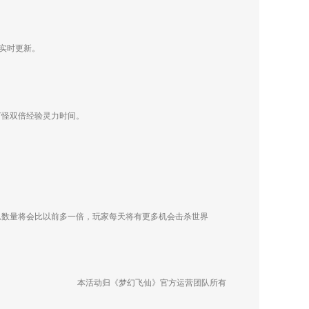
实时更新。
启打怪双倍经验灵力时间。
现总数量将会比以前多一倍，玩家每天将有更多机会击杀世界
本活动归《梦幻飞仙》官方运营团队所有