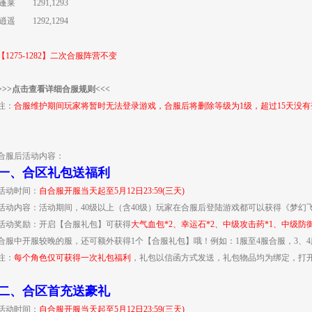
蓬莱
1291,1293
逍遥
1292,1294
【1275-1282】二次合服阵营不变
>>>点击查看详细合服规则<<<
注：
合服维护期间玩家将暂时无法登录游戏，合服后将删除等级为1级，超过15天没
合服后活动内容：
一、
合区礼包送福利
活动时间：
自合服开服当天起至5月12日23:59(三天)
活动内容：活动期间，40级以上（含40级）玩家在合服后登陆游戏都可以获得《梦幻
活动奖励：开启【合服礼包】可获得
大气血包*2、幸运石*2、中级攻击药*1、中级防御
合服中开服较晚的服，还可额外获得1个【合服礼包】哦！例如：1服至4服合服，3、
注：
每个角色仅可获得一次礼包福利
，礼包以信函方式发送，礼包物品均为绑定，打
二、
合区首充送豪礼
活动时间：
自合服开服当天起至
5月12日
23:59(三天)