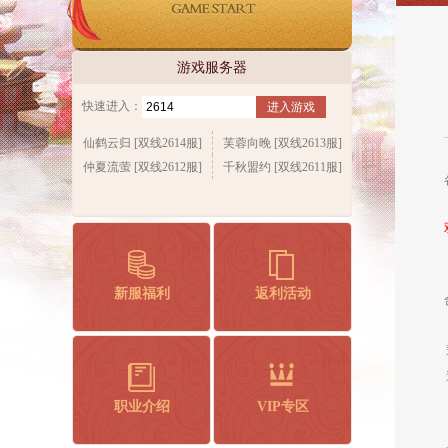
游戏服务器
快速进入：
进入游戏
仙鹤云归 [双线2614服]
芙蓉向晚 [双线2613服]
仲夏流萤 [双线2612服]
千秋盟约 [双线2611服]
新服福利
返利活动
职业介绍
VIP专区