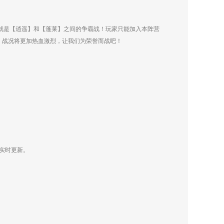
就是【逍遥】和【蓬莱】之间的争霸战！玩家只能加入本阵营
，战况将更加热血激烈，让我们为荣誉而战吧！
实时更新。