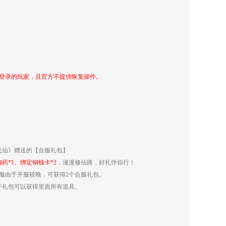
有登录的玩家，且官方不提供恢复操作。
飞仙》赠送的【合服礼包】
药*1、绑定铜钱卡*2
，漫漫修仙路，好礼伴你行！
4服由于开服较晚，可获得2个合服礼包。
开礼包可以获得里面所有道具。