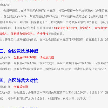
活动内容：
1、合服开服后，在活动时间内进行首次充值，将额外获得一份系统赠送的【合服首充
2、在合服活动时间内，单笔充值达到1000元宝，即可获得系统赠送的【仙缘礼包】*1
达到3000元宝，可获得【仙缘礼包】*3；以此类推，单笔最多可领取50个礼包。该礼
活动奖励：【合服首冲礼包】打开可获得：
仙宠潜力保护符*1、护神丹*1、大气血包*
精魂*1、仙宠潜力保护符*1、护神丹*1
等珍贵道具。
注：开服至今没充值过的角色，在本次合服后首次充值可同时获得【首充礼包】及【
三、
合区竞技显神威
活动时间：
合服后43994399第一场仙法竞技
活动内容：合服后43994399第一场仙法竞技，各组击败数排名43994399第一玩家可
活动奖励：合服当天仙法竞技各组击败数排名43994399第一玩家可获得双倍竞技积分
四、
合区阵营大对抗
活动时间：
合服后长期
活动内容：自合服后，合服前原本不同服的玩家将产生两个对立阵营：【逍遥】和【蓬莱
莱】，2服和3服对应阵营为【逍遥】。硝烟四起，双雄争霸，共争天下！