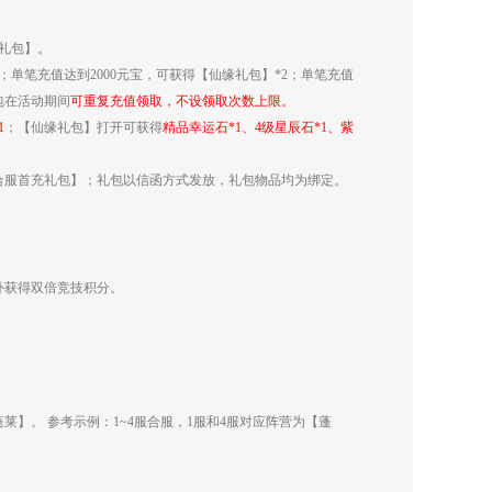
礼包】。
；单笔充值达到2000元宝，可获得【仙缘礼包】*2；单笔充值
包在活动期间
可重复充值领取，不设领取次数上限。
1
；【仙缘礼包】打开可获得
精品幸运石*1、4级星辰石*1、紫
合服首充礼包】；礼包以信函方式发放，礼包物品均为绑定。
额外获得双倍竞技积分。
。
】。 参考示例：1~4服合服，1服和4服对应阵营为【蓬