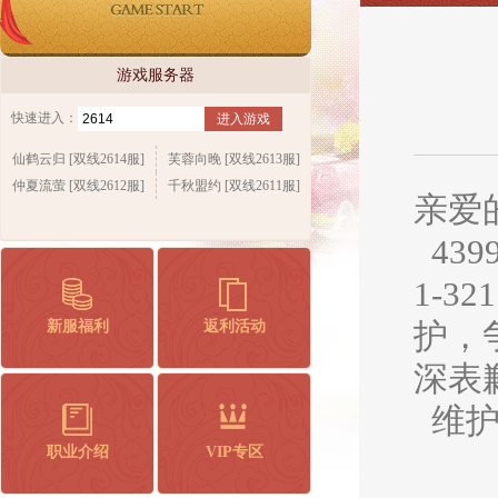
游戏服务器
快速进入：
进入游戏
仙鹤云归 [双线2614服]
芙蓉向晚 [双线2613服]
仲夏流萤 [双线2612服]
千秋盟约 [双线2611服]
亲爱
439
1-3
新服福利
返利活动
护，
深表
维护
职业介绍
VIP专区