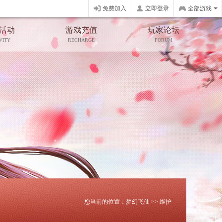
免费加入
立即登录
全部游戏
活动
游戏充值
玩家论坛
VITY
RECHARGE
FORUM
您当前的位置：
梦幻飞仙
>>
维护