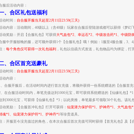
合服后活动内容：
一、
合区礼包送福利
活动时间：
自合服开服当天起至2月11日23:59(三天)
活动内容：活动期间，40级以上（含40级）玩家在合服后登陆游戏都可以获得《梦幻
活动奖励：开启【合服礼包】可获得
大气血包*2、幸运石*2、中级攻击药*1、中级防御
合服中开服较晚的服，还可额外获得1个【合服礼包】哦！例如：1服至4服合服，3、
注：
每个角色仅可获得一次礼包福利
，礼包以信函方式发送，礼包物品均为绑定，打
二、
合区首充送豪礼
活动时间：
自合服开服当天起至2
月11日
23:59(三天)
活动内容：
1、合服开服后，在活动时间内进行首次充值，将额外获得一份系统赠送的【合服首充
2、在合服活动时间内，单笔充值达到1000元宝，即可获得系统赠送的【仙缘礼包】*1
达到3000元宝，可获得【仙缘礼包】*3；以此类推，单笔最多可领取50个礼包。该礼
活动奖励：【合服首冲礼包】打开可获得：
仙宠潜力保护符*1、护神丹*1、大气血包*
精魂*1、仙宠潜力保护符*1、护神丹*1
等珍贵道具。
注：开服至今没充值过的角色，在本次合服后首次充值可同时获得【首充礼包】及【