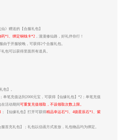
飞仙》赠送的【合服礼包】
药*1、绑定铜钱卡*2
，漫漫修仙路，好礼伴你行！
4服由于开服较晚，可获得2个合服礼包。
开礼包可以获得里面所有道具。
礼包】。
；单笔充值达到2000元宝，可获得【仙缘礼包】*2；单笔充值
包在活动期间
可重复充值领取，不设领取次数上限。
1
；【仙缘礼包】打开可获得
精品幸运石*1、4级星辰石*1、紫
合服首充礼包】；礼包以信函方式发放，礼包物品均为绑定。