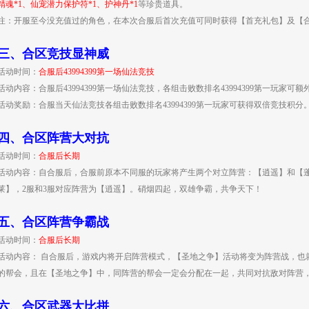
精魂*1、仙宠潜力保护符*1、护神丹*1
等珍贵道具。
注：开服至今没充值过的角色，在本次合服后首次充值可同时获得【首充礼包】及【
三、
合区竞技显神威
活动时间：
合服后43994399第一场仙法竞技
活动内容：合服后43994399第一场仙法竞技，各组击败数排名43994399第一玩家可
活动奖励：合服当天仙法竞技各组击败数排名43994399第一玩家可获得双倍竞技积分
四、
合区阵营大对抗
活动时间：
合服后长期
活动内容：自合服后，合服前原本不同服的玩家将产生两个对立阵营：【逍遥】和【蓬莱
莱】，2服和3服对应阵营为【逍遥】。硝烟四起，双雄争霸，共争天下！
五、
合区阵营争霸战
活动时间：
合服后长期
活动内容： 自合服后，游戏内将开启阵营模式，【圣地之争】活动将变为阵营战，也
的帮会，且在【圣地之争】中，同阵营的帮会一定会分配在一起，共同对抗敌对阵营
六、
合区武器大比拼