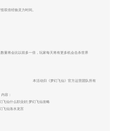
启打怪双倍经验灵力时间。
现总数量将会比以前多一倍，玩家每天将有更多机会击杀世界
本活动归《梦幻飞仙》官方运营团队所有
》内容：
幻飞仙什么职业好
|
梦幻飞仙攻略
幻飞仙洛水龙宫