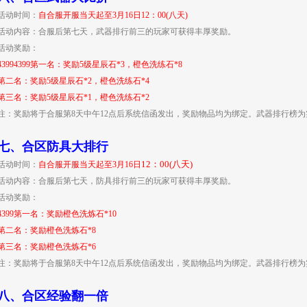
活动时间：
自合服开服当天起至3
月16日
12：00(八天)
活动内容：合服后第七天，武器排行前三的玩家可获得丰厚奖励。
活动奖励：
43994399第一名：奖励5级星辰石*3，橙色洗练石*8
第二名：奖励5级星辰石*2，橙色洗练石*4
第三名：奖励5级星辰石*1，橙色洗练石*2
注：奖励将于合服第8天中午12点后系统信函发出，奖励物品均为绑定。武器排行榜为
七、
合区防具大排行
12：00(八天)
活动时间：
自合服开服当天起至
3
月16日
活动内容：合服后第七天，防具排行前三的玩家可获得丰厚奖励。
活动奖励：
4399第一名：奖励橙色洗炼石*10
第二名：奖励橙色洗炼石*8
第三名：奖励橙色洗炼石*6
注：奖励将于合服第8天中午12点后系统信函发出，奖励物品均为绑定。武器排行榜为
八、
合区经验翻一倍