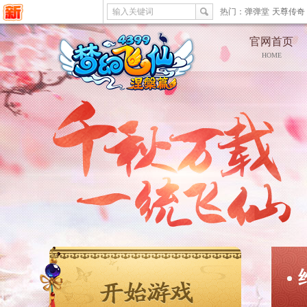
输入关键词
热门：
弹弹堂
天尊传奇
官网首页
HOME