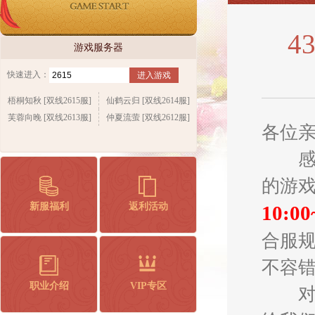
4
游戏服务器
快速进入：
进入游戏
梧桐知秋 [双线2615服]
仙鹤云归 [双线2614服]
芙蓉向晚 [双线2613服]
仲夏流萤 [双线2612服]
各位
感谢
的游
新服福利
返利活动
10:00
合服
不容
职业介绍
VIP专区
对合