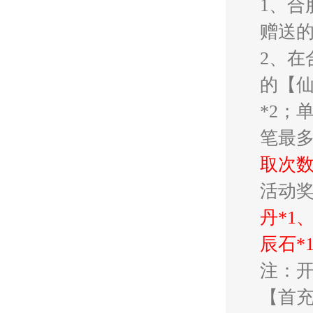
1、
赠送
2、在
的【仙
*2；
笔最多
取次
活动
丹*1
辰石*
注：
【首