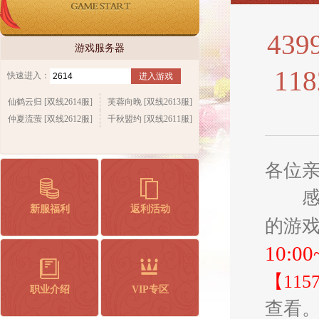
43
游戏服务器
11
快速进入：
进入游戏
仙鹤云归 [双线2614服]
芙蓉向晚 [双线2613服]
仲夏流萤 [双线2612服]
千秋盟约 [双线2611服]
各位
感谢
新服福利
返利活动
的游
10:00
【1157
职业介绍
VIP专区
查看