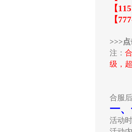
【115
【777
>>>
注：
级，超
合服
一、
活动
活动内