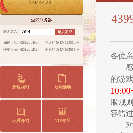
43
游戏服务器
快速进入：
进入游戏
仙鹤云归 [双线2614服]
芙蓉向晚 [双线2613服]
仲夏流萤 [双线2612服]
千秋盟约 [双线2611服]
各位
感谢
的游
新服福利
返利活动
10:00
服规
容错
职业介绍
VIP专区
对合