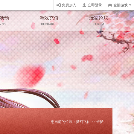
免费加入
立即登录
全部游戏
活动
游戏充值
玩家论坛
VITY
RECHARGE
FORUM
您当前的位置：
梦幻飞仙
>>
维护