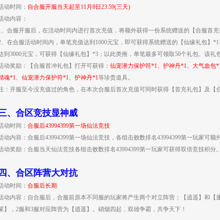
活动时间：
自合服开服当天起至
11月8日
23:59(三天)
活动内容：
1、合服开服后，在活动时间内进行首次充值，将额外获得一份系统赠送的【合服首充
2、在合服活动时间内，单笔充值达到1000元宝，即可获得系统赠送的【仙缘礼包】*1
达到3000元宝，可获得【仙缘礼包】*3；以此类推，单笔最多可领取50个礼包。该礼
活动奖励：【合服首冲礼包】打开可获得：
仙宠潜力保护符*1、护神丹*1、大气血包*
精魂*1、仙宠潜力保护符*1、护神丹*1
等珍贵道具。
注：开服至今没充值过的角色，在本次合服后首次充值可同时获得【首充礼包】及【
三、
合区竞技显神威
活动时间：
合服后43994399第一场仙法竞技
活动内容：合服后43994399第一场仙法竞技，各组击败数排名43994399第一玩家可
活动奖励：合服当天仙法竞技各组击败数排名43994399第一玩家可获得双倍竞技积分
四、
合区阵营大对抗
活动时间：
合服后长期
活动内容：自合服后，合服前原本不同服的玩家将产生两个对立阵营：【逍遥】和【蓬莱
莱】，2服和3服对应阵营为【逍遥】。硝烟四起，双雄争霸，共争天下！