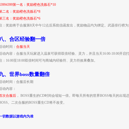
43994399第一名：奖励橙色洗炼石*10
第二名：奖励橙色洗炼石*8
第三名：奖励橙色洗炼石*6
注：奖励将于合服第8天中午12点后系统信函发出，奖励物品均为绑定。武器排行榜为
八、
合区经验翻一倍
活动时间：
合服当天
活动内容：合服当天玩家进入温泉可获得双倍经验、灵力，并且当天16:00-18:00开
注：16:00至18:00双倍时间可与商城内经验符、灵力符效果叠加。
九、
世界
boss
数量翻倍
活动时间：合服后长期
活动内容：
首次合服后
， BOSS重生的CD时间会缩短一倍。即每天所有的世界BOSS每天的出
BOSS。二次合服的BOSS重生CD将不改变。
一切数据以游戏内为准