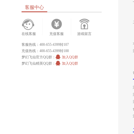
客服中心
在线客服
充值客服
游戏留言
客服热线：400-655-4399转107
充值热线：400-655-4399转188
梦幻飞仙官方QQ群：
加入QQ群
梦幻飞仙精英QQ群：
加入QQ群