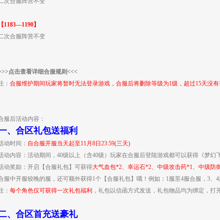
二次合服阵营不变
【1183—1190】
二次合服阵营不变
>>>点击查看详细合服规则<<<
注：
合服维护期间玩家将暂时无法登录游戏，合服后将删除等级为1级，超过15天没
合服后活动内容：
一、
合区礼包送福利
活动时间：
自合服开服当天起至11月8日23:59(三天)
活动内容：活动期间，40级以上（含40级）玩家在合服后登陆游戏都可以获得《梦幻
活动奖励：开启【合服礼包】可获得
大气血包*2、幸运石*2、中级攻击药*1、中级防御
合服中开服较晚的服，还可额外获得1个【合服礼包】哦！例如：1服至4服合服，3、
注：
每个角色仅可获得一次礼包福利
，礼包以信函方式发送，礼包物品均为绑定，打
二、
合区首充送豪礼