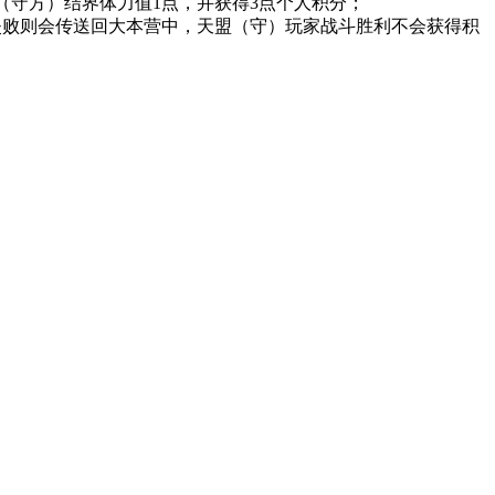
（守方）结界体力值1点，并获得
3点
个人积分；
失败则会传送回大本营中，天盟（守）玩家战斗胜利不会获得积