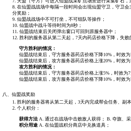
7. 天盟（守方）可进入仙盟战采矿点场景进行采集矿石
8. 在仙盟战战场中每隔一段时间会出现仙盟守卫，守卫
分奖励；
9. 仙盟战战场中不可打坐，不可组队等操作；
10. 仙盟战中战斗等待时间为
8秒
；
11. 仙盟战结束后关闭弹出窗口可回到原服务器中；
12. 胜利的服务器从第二天起，
7天
内药店价格下降，失败
守方胜利的情况：
仙盟战结束后，守方服务器药店价格下降
10%
，时效为
仙盟战结束后，攻方服务器药店价格上涨
20%
，时效为
攻方胜利的情况：
仙盟战结束后，守方服务器药店价格上涨
5%
，时效为
仙盟战结束后，攻方服务器药店价格下降
10%
，时效为
八、仙盟战奖励
1. 胜利的服务器将从第二天起，
3天
内完成帮会任务、副
2. 个人积分：
获得方法
A. 通过在战场中击败敌人获得； B. 夺旗、
积分用途
A. 在仙盟战积分商店中兑换道具；