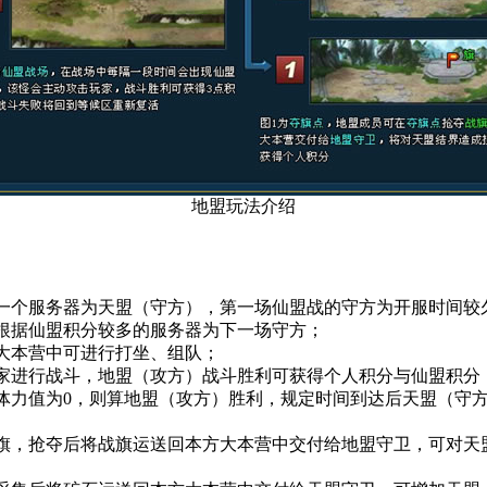
地盟玩法介绍
一个
服务器为天盟（守方），
第一场
仙盟战的守方为开服时间较
，根据仙盟积分较多的服务器为下一场守方；
在大本营中可进行打坐、组队；
家进行战斗，
地盟（攻方）
战斗胜利可获得个人积分与仙盟积分
体力值为0
，则算地盟（攻方）胜利，规定时间到达后天盟（守
战旗，抢夺后将战旗运送回本方大本营中交付给地盟守卫，可对天