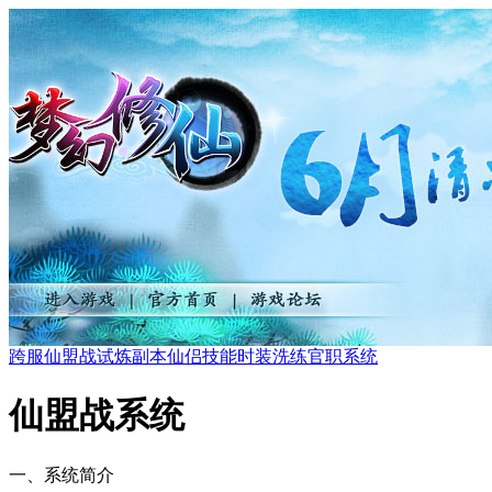
跨服仙盟战
试炼副本
仙侣技能
时装洗练
官职系统
仙盟战系统
一、系统简介