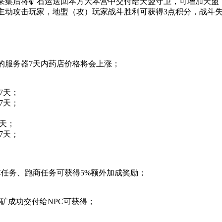
，采集后将矿石运送回本方大本营中交付给天盟守卫，可增加天盟
会主动攻击玩家，地盟（攻）玩家战斗胜利可获得3点积分，战斗
的服务器
7天
内药店价格将会上涨；
7天
；
7天
；
7天
；
7天
；
本任务、跑商任务可获得
5%
额外加成奖励；
采矿成功交付给NPC可获得；