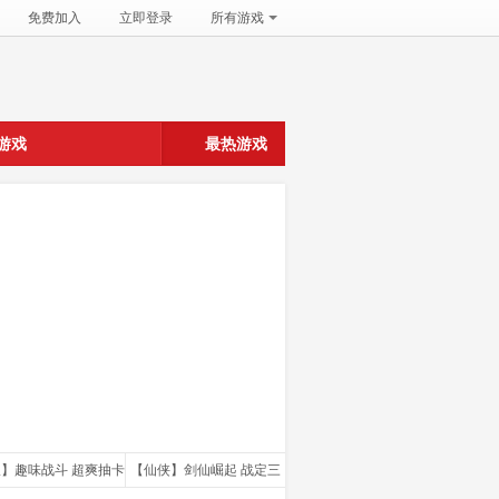
免费加入
立即登录
所有游戏
游戏
最热游戏
版】趣味战斗 超爽抽卡
【仙侠】剑仙崛起 战定三
【仙侠】从0开始修真！问鼎三界！