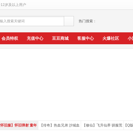
12岁及以上用户
输入搜索关键词
热门搜索：
会员特权
充值中心
豆豆商城
客服中心
火爆社区
小
怀旧服】怀旧弹射 童年
【传奇】热血兄弟 沙城血
【修仙】飞升仙界 驯服荒
【Q