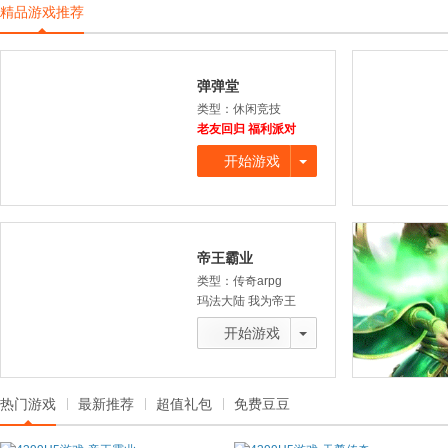
启航
战
兽
精品游戏推荐
弹弹堂
类型：休闲竞技
老友回归 福利派对
开始游戏
帝王霸业
类型：传奇arpg
玛法大陆 我为帝王
开始游戏
帝王霸业
天尊传奇
类型：ARPG
类型：ARPG
热门游戏
最新推荐
超值礼包
免费豆豆
正版授权
热血攻沙