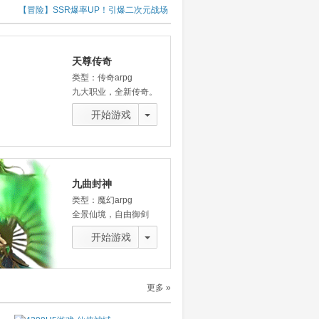
界
【冒险】SSR爆率UP！引爆二次元战场
【传奇】欢迎来到-2026暴爽打金圣殿
【天尊传奇】九职业传奇 震撼上线
【弹弹堂2怀旧版】暑期专服今日爆火开启
天尊传奇
类型：传奇arpg
九大职业，全新传奇。
开始游戏
九曲封神
类型：魔幻arpg
全景仙境，自由御剑
开始游戏
仙侠神域
类型：国风修仙
更多 »
仙人问道