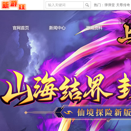
输入关键词
热门：
弹弹堂
天尊传奇