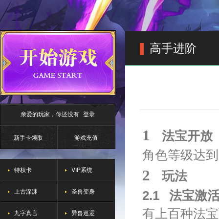
高手进阶
亲爱的玩家，你还没有
登录
1
法宝开放
新手卡领取
游戏充值
角色等级达到
特权卡
VIP系统
2
玩法
上古深渊
圣兽变身
2.1
法宝激
有上百种法宝
九字真言
异兽巡逻