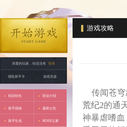
游戏攻略
亲爱的玩家，你还没有
登录
领取新手卡
游戏充值
传闻苍穹
轮回转生
职业介绍
荒纪2
的通
新手指南
最新公告
神暴虐嗜血
新手礼包
BOSS之家