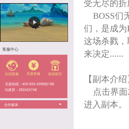
受无尽的折
BOSS
们
们，是成为
这场杀戮，
客服中心
来决定
......
充值客服
在线客服
游戏留言
【副本介绍
充值热线：400-655-4399转188
玩家群：282424748
点击界面
进入副本。
合作媒体