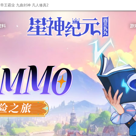
帝王霸业
九曲封神
凡人修真2