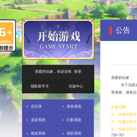
公告
亲爱的玩家，你还没有
登录
亲爱的玩家：
为了活跃
领取新手卡
充值中心
录游戏，请各位
启示录
圣装系统
合服范围：
注：合服后部分
龙灵系统
幻影系统
注：合服后部分
注：合服后部分
锻造系统
进阶系统
759+767