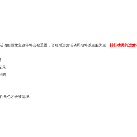
活动如巨龙宝藏等将会被重置，合服后运营活动周期将以主服为主，
排行榜类的运营
0级
值记录
天未登陆
钻
件角色才会被清理。