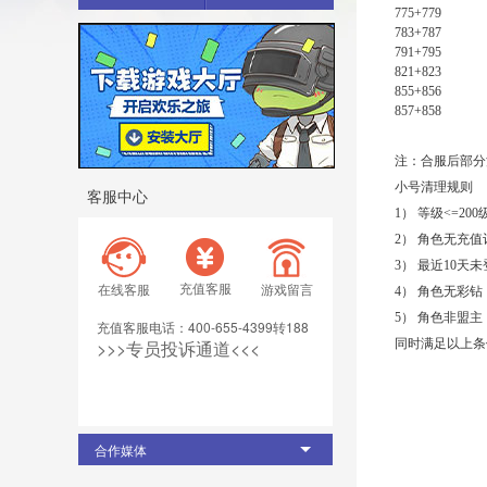
775+779
783+787
791+795
821+823
855+856
857+858
注：合服后部分
小号清理规则
客服中心
1） 等级<=20
2） 角色无充
3） 最近10
充值客服
在线客服
游戏留言
4） 角色无彩
5） 角色非盟主
充值客服电话：400-655-4399转188
>>>专员投诉通道<<< 
同时满足以上条
合作媒体