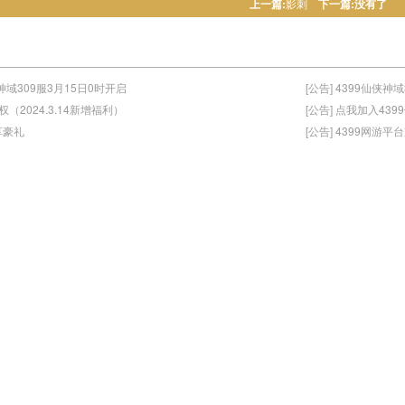
上一篇:
影刺
下一篇:没有了
侠神域309服3月15日0时开启
[公告] 4399仙侠
特权（2024.3.14新增福利）
[公告] 点我加入43
享豪礼
[公告] 4399网游