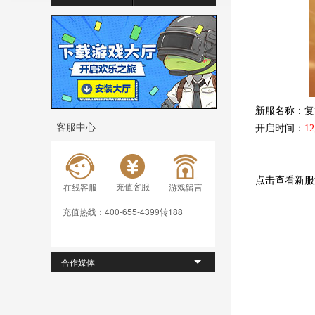
新服名称：复古
客服中心
开启时间：
1
点击查看新服
充值客服
在线客服
游戏留言
充值热线：400-655-4399转188
合作媒体