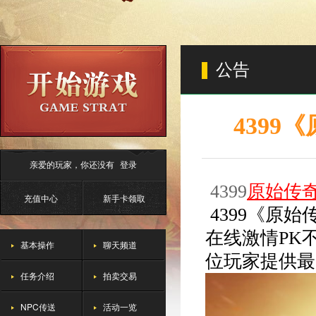
公告
4399
亲爱的玩家，你还没有
登录
4
399
原始传
充值中心
新手卡领取
4399《原
在线激情PK
基本操作
聊天频道
位玩家提供最
任务介绍
拍卖交易
NPC传送
活动一览