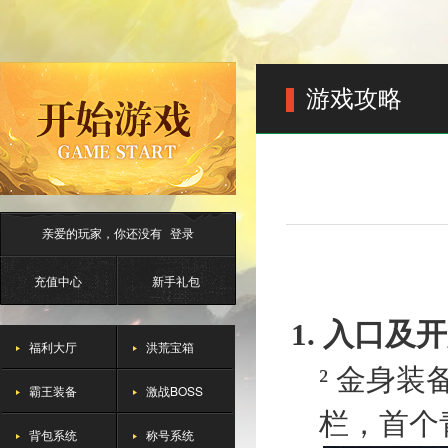
游戏攻略
亲爱的玩家，你还没有
登录
充值中心
新手礼包
1.
入口及开
福利大厅
洪荒宝箱
²
金身装
霸王装备
激战BOSS
栏，首个
背包系统
称号系统