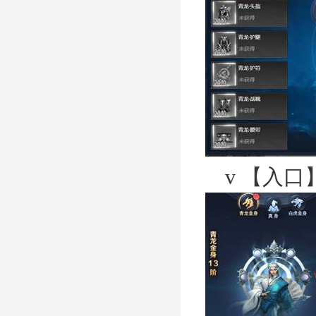
v
【入口