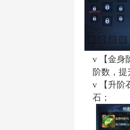
v
【金身
阶数，提
v
【升阶
石；