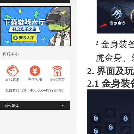
²
金身装
客服中心
虎金身、
2.
界面及玩
充值客服
在线客服
游戏留言
2.1
金身装
充值客服电话：400-655-4399转188
合作媒体