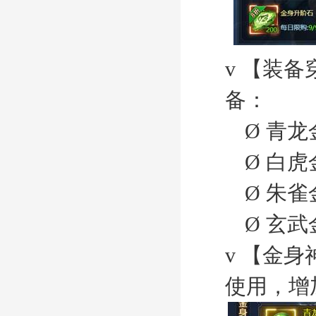
v
【装备
备：
Ø
青龙
Ø
白虎
Ø
朱雀
Ø
玄武
v
【金身
使用，增