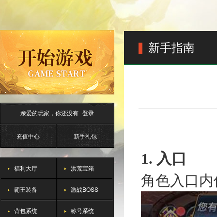
新手指南
亲爱的玩家，你还没有
登录
充值中心
新手礼包
1.
入口
福利大厅
洪荒宝箱
角色入口内
霸王装备
激战BOSS
背包系统
称号系统