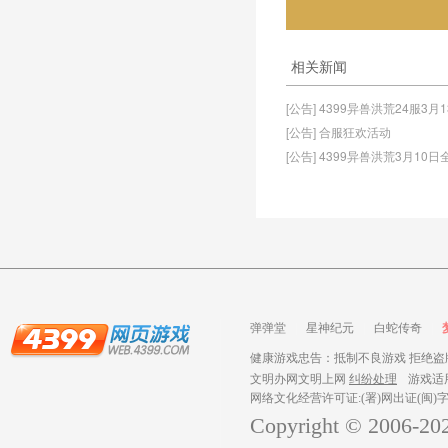
相关新闻
[公告] 4399异兽洪荒24服3月
[公告] 合服狂欢活动
[公告] 4399异兽洪荒3月10
弹弹堂
星神纪元
白蛇传奇
健康游戏忠告：抵制不良游戏 拒绝盗版
文明办网文明上网
纠纷处理
游戏适
网络文化经营许可证:(署)网出证(闽)字
Copyright © 2006-
20